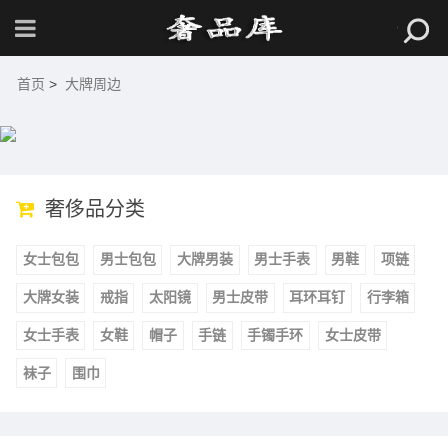
首页
>
大牌周边
奢侈品分类
女士包包
男士包包
大牌男装
男士手表
男鞋
项链
大牌女装
戒指
太阳镜
男士皮带
耳环耳钉
行李箱
女士手表
女鞋
帽子
手链
手镯手环
女士皮带
袜子
围巾