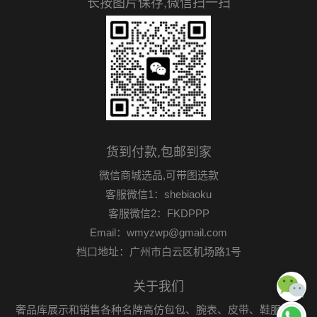
长按图片保存,微信扫一扫
货到付款,包邮到家
微信商城选品,可带图选款
客服微信1：shebiaoku
客服微信2：FKDPPP
Email：wmyzwp@gmail.com
档口地址：广州市白云区机场路1号
关于我们
奢品库展示和销售各种名牌高仿包包、腕表、皮带、鞋服首饰