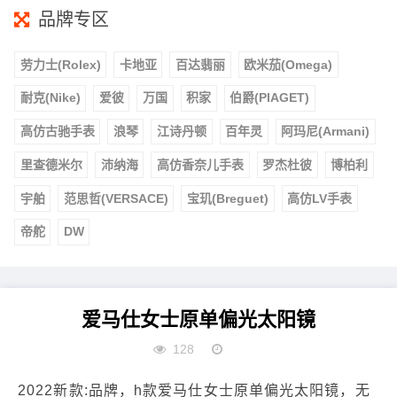
品牌专区
劳力士(Rolex)
卡地亚
百达翡丽
欧米茄(Omega)
耐克(Nike)
爱彼
万国
积家
伯爵(PIAGET)
高仿古驰手表
浪琴
江诗丹顿
百年灵
阿玛尼(Armani)
里查德米尔
沛纳海
高仿香奈儿手表
罗杰杜彼
博柏利
宇舶
范思哲(VERSACE)
宝玑(Breguet)
高仿LV手表
帝舵
DW
爱马仕女士原单偏光太阳镜
128
2022新款:品牌，h款爱马仕女士原单偏光太阳镜，无