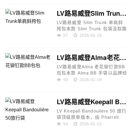
35中号包，融合低调灰色与经典
黑色Monogram帆布，整体...
LV路易威登Slim Trunk单肩斜挎包
LV路易威登 Slim Trunk 单肩斜
挎包本款 Slim Trunk 包袋汲取路
易威登经典硬箱设计灵感，以柔
57
2026-01-19
软牛皮革重塑硬朗箱型轮廓，在
复古基因中注入前卫摇滚气息。
包身四周点缀铆钉边框，搭...
LV路易威登Alma老花铆钉款BB包包
LV路易威登Alma 老花铆钉款BB
包包本款 Alma BB 手袋以品牌经
典旅行箱为灵感，重新演绎为特
59
2026-01-19
伦克家族的重要成员，致敬路易
威登悠久的旅行传承。包身采用
标志性 Monogram 帆布打造...
LV路易威登Keepall Bandoulière 50旅行袋
LV Keepall Bandoulière 50 旅行
袋顶级原单版本，由 Pharrell
Williams 与设计师 Nigo 联手打
54
2026-01-13
造，灵感源自日本工装风潮，融