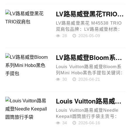
款式：登山双肩包颜色：经典老
花尺寸：45×33×22cm适用：男
LV路易威登黑花TRIO双肩包
女同款LV路易威登BO...
LV路易威登黑花 M45538 TRIO
双肩包品牌：LV路易威登材质：
Monogram帆布 + 牛皮翻盖五
28
2026-05-09
金：金色链条配件款式：双肩背
包颜色：黑花尺寸：
60×72×19cm适用：男女同款LV
LV路易威登Bloom系列Mini Hobo黑色手提包
路易威登黑花 M45538...
Louis Vuitton路易威登Bloom系
列Mini Hobo黑色手提包关键词：
牛皮、单肩、斜挎包、可调节肩
30
2026-04-21
带产品说明：Louis Vuitton路易
威登Bloom系列迷你Hobo手提
包，以简约优雅的轮廓结合品...
Louis Vuitton路易威登Needle Keepall圆筒旅行手袋
Louis Vuitton路易威登Needle
Keepall圆筒旅行手袋主货号：
M28116尺寸：46 × 22 ×
34
2026-04-16
17cm（长 × 高 × 宽）材质：