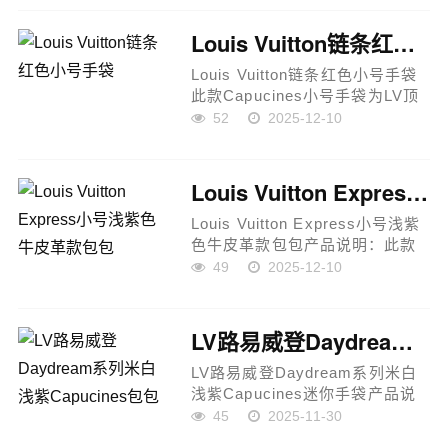
合大胆笔触与工业美学。材质与
工艺Monogram 绒面皮革，...
Louis Vuitton链条红色小号手袋
Louis Vuitton链条红色小号手袋
此款Capucines小号手袋为LV顶
级原单版本，选用奢华Taurillon
52
2025-12-10
牛皮精制而成，质感细腻柔韧，
呈现品牌标志性的高端质感。搭
配珠宝灵感的Infinity金属...
Louis Vuitton Express小号浅紫色牛皮革款包包
Louis Vuitton Express小号浅紫
色牛皮革款包包产品说明：此款
Louis Vuitton Express小号手袋
49
2025-12-10
以柔和浅紫色呈现优雅格调，搭
配Monogram Reverse帆布饰
边，与品牌成衣系列的雅致配
LV路易威登Daydream系列米白浅紫Capucines包包
色...
LV路易威登Daydream系列米白
浅紫Capucines迷你手袋产品说
明这款 Capucines 迷你手袋出自
45
2025-11-30
Louis Vuitton Daydream 系列，