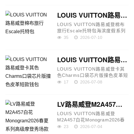
袋，以品牌经典旅行硬箱为设计
灵感，延续路易威登深厚的...
LOUIS VUITTON路易威登棉布旅行Escale托特包
LOUIS VUITTON路易威登棉布
旅行Escale托特包海滨度假系列
大容量购物包一、产品定位
35
2026-07-10
LOUIS VUITTON路易威登
M28503 Escale托特包，以海滨
度假风格为灵感，将实用功能与
LOUIS VUITTON路易威登卡其色Charms口袋芯片版撞色皮革短款钱包
轻松惬意的...
LOUIS VUITTON路易威登卡其
色Charms口袋芯片版撞色皮革短
款钱包一、产品定位LOUIS
17
2026-07-08
VUITTON路易威登LV Charms口
袋钱夹，以经典Monogram元素
结合撞色皮革内衬设计，融合品
LV路易威登M2A457白花Monogram2026春夏系列高级摩登秀场款包包
牌传统...
LOUIS VUITTON路易威登
M2A457白花Monogram2026春
夏系列高级摩登手袋时空灵感秀
23
2026-07-04
场款包包一、产品定位LOUIS