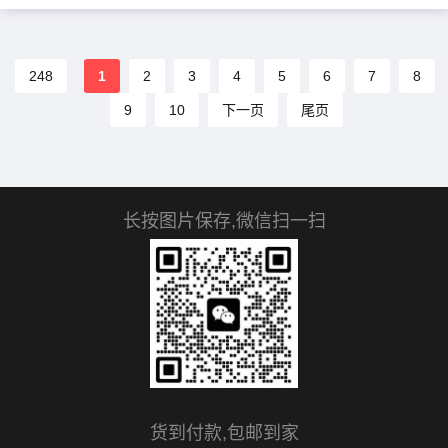
采用 Taurillon 牛皮革精致渲染米
白与浅紫雅致色调，灵...
248
1
2
3
4
5
6
7
8
9
10
下一页
尾页
长按图片保存,微信扫一扫
货到付款,包邮到家