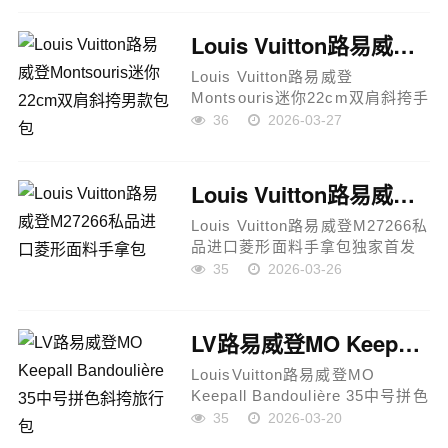
料工艺：精细手工制作 油边工艺
五金工艺产品说明：采用品牌经
Louis Vuitton路易威登Montsouris迷你22cm双肩斜挎男款包包
典Mon...
Louis Vuitton路易威登
Montsouris迷你22cm双肩斜挎手
袋M83567以经典Montsouris背
36
2026-03-27
包为灵感焕新演绎，融合现代小
巧包型设计，整体线条纤长利
落，兼具复古韵味与当代时尚
Louis Vuitton路易威登M27266私品进口菱形面料手拿包
感。采用标...
Louis Vuitton路易威登M27266私
品进口菱形面料手拿包独家首发
型号M27266，采用正品原厂进口
35
2026-03-26
皮材，品质全面升级至第九代，
与专柜同步。精选意大利A级树膏
皮（私品代工厂出品），皮质细
LV路易威登MO Keepall Bandoulière 35中号拼色斜挎旅行包
腻...
LouisVuitton路易威登MO
Keepall Bandoulière 35中号拼色
斜挎旅行包产品说明：本款Louis
35
2026-03-20
Vuitton MO Keepall Bandoulière