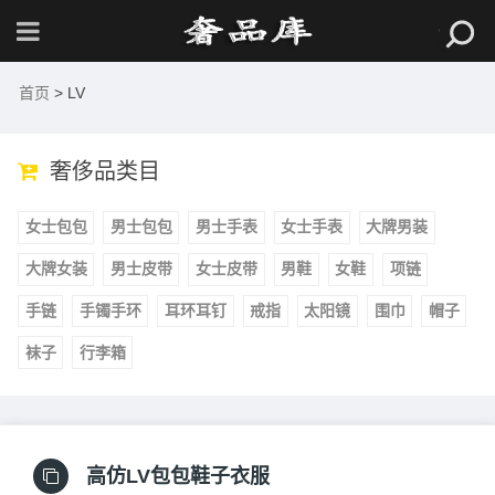
首页
> LV
奢侈品类目
女士包包
男士包包
男士手表
女士手表
大牌男装
大牌女装
男士皮带
女士皮带
男鞋
女鞋
项链
手链
手镯手环
耳环耳钉
戒指
太阳镜
围巾
帽子
袜子
行李箱
高仿LV包包鞋子衣服