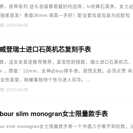
手表，皮带系列 送礼自留都是最好的选择，lv经典石英表，女士
独家首发！表盘36mm 保真一手好！配全套包装包装为后配包
2022-04-05
易威登瑞士进口石英机芯复刻手表
威登，送女友首选推荐推荐，蓝宝防刮镜面，瑞士进口石英机芯
m ，厚度：12mm，女神必buy得手表，获赞无数，必须点赞 本
女性喜爱，映耀着独特个性与迷人风华。...
2022-04-05
ambour slim monogran女士限量款手表
mbour slim monogran女士限量款手表一个市面几乎看不到的款，