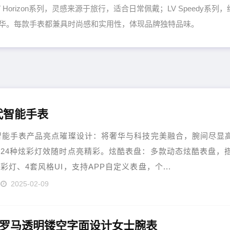
Horizon系列，灵感来源于旅行，适合日常佩戴；LV Speedy系列，
调奢华。每款手表都兼具时尚感和实用性，体现品牌独特品味。
代智能手表
智能手表产品亮点璀璨设计：将奢华与科技完美融合，腕间尽显
24种炫彩灯效随时点亮精彩。炫酷表盘：多款动态炫酷表盘，
彩灯、4套风格UI，支持APP自定义表盘，个...
2025-02-09
美罗马透明镂空字面设计女士腕表