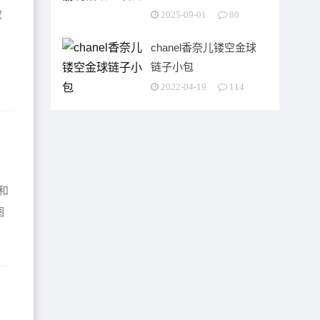
致
2025-09-01
80
，
chanel香奈儿镂空金球
链子小包
2022-04-19
114
和
圈