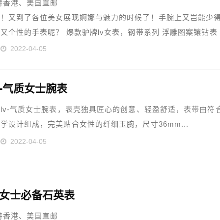
持香港、美国直邮
炎！又到了各位美女展现婀娜与魅力的时候了！手腕上又岂能少
又个性的手表呢？ 爆款驴牌lv女表，钢带系列 浮雕图案镶钻表
立体感！送礼...
2022-04-05
v-气质女士腕表
lv-气质女士腕表，表壳独具匠心的创意、轻盈舒适，表带由符
学设计组成，完美贴合女性的纤细玉腕，尺寸36mm...
2022-04-05
典女士必备石英表
持香港、美国直邮