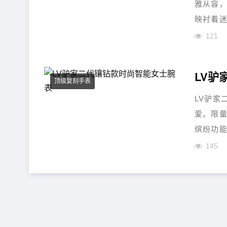
雅从容，
映衬着迷
121
LV驴
顶级复刻手表
LV驴家
爱。限量
缤纷功能
145