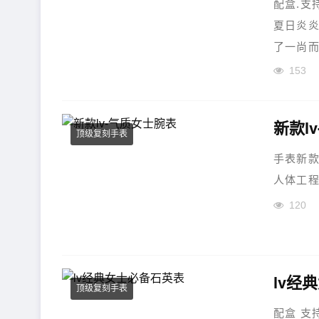
配盒.支
夏日炎
了一尚而
盘，超有
153
新款l
顶级复刻手表
手表新款
人体工程
120
lv经
顶级复刻手表
配盒 支