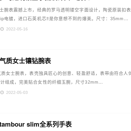
女士腕表震撼上市，经典的罗马透明镂空字面设计，陶瓷原装扣
ip电镀，进口石英机芯‼️是你意想不到的爆美。尺寸：35mm...
2022-05-16
v气质女士镶钻腕表
-气质女士腕表，表壳独具匠心的创意、轻盈舒适，表带由符合人
计组成，完美贴合女性的纤细玉腕，尺寸32mm...
2022-05-03
tambour slim全系列手表