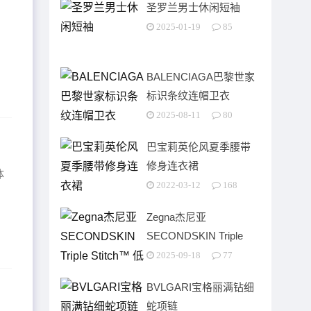
圣罗兰男士休闲短袖
表
2025-01-19
85
BALENCIAGA巴黎世家
标识条纹连帽卫衣
2025-08-11
80
巴宝莉英伦风夏季腰带
修身连衣裙
体
2022-03-12
168
Zegna杰尼亚
SECONDSKIN Triple
Stitch™ 低帮运动鞋
2025-09-18
77
BVLGARI宝格丽满钻细
蛇项链