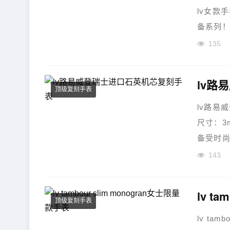
lv女款
备系列！
装！...
135
lv路
顶级复刻手表
lv路易
尺寸：3
备受时尚
143
lv t
顶级复刻手表
lv ta