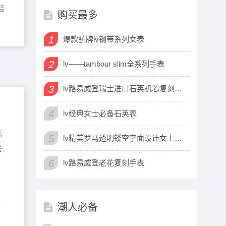
结
购买最多
1
爆款驴牌lv钢带系列女表
2
lv——tambour slim全系列手表
3
lv路易威登瑞士进口石英机芯复刻手表
4
lv经典女士必备石英表
高
5
lv精美罗马透明镂空字面设计女士腕表
搭
6
lv路易威登老花复刻手表
潮人必备