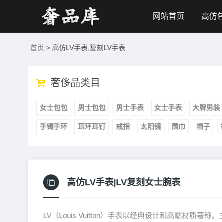
网站首页
高仿
首页
> 高仿LV手表,复刻LV手表
奢侈品类目
女士包包
男士包包
男士手表
女士手表
大牌男装
手镯手环
耳环耳钉
戒指
太阳镜
围巾
帽子
高仿LV手表|LV复刻女士腕表
LV（Louis Vuitton）手表以经典设计和高端材质著称