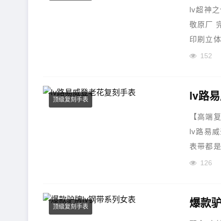
lv超神之
敬原厂 
印刷立体
152
lv路
顶级复刻手表
【高端
lv路易
表带都是
是围着 lou
126
爆款驴
顶级复刻手表