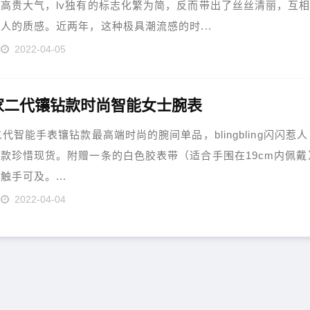
高贵大气，lv独有的标志化繁为简，反而带出了丝丝清丽，互
人的质感。近两年，这种极具潮流感的时...
2022-04-05
家二代镶钻款时尚智能女士腕表
二代智能手表镶钻款最高端时尚的腕间单品，blingbling闪闪惹人
款珍惜现货。附赠一条的白色胶表带（适合手围在19cm内佩戴
触手可及。...
2022-04-04