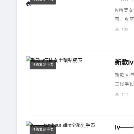
lv精美
带，真空
135
新款l
顶级复刻手表
新款lv
工程学设
114
lv——
顶级复刻手表