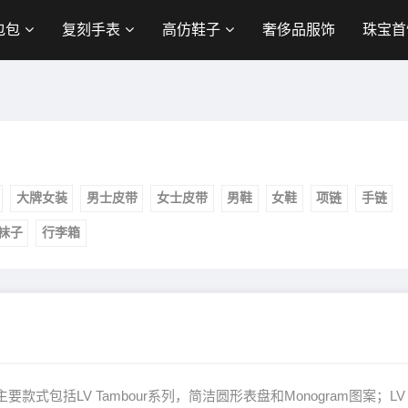
包包
复刻手表
高仿鞋子
奢侈品服饰
珠宝首
大牌女装
男士皮带
女士皮带
男鞋
女鞋
项链
手链
袜子
行李箱
。主要款式包括LV Tambour系列，简洁圆形表盘和Monogram图案；LV