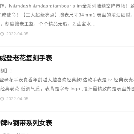
作，lv&mdash;&mdash;tambour slim全系列陆续空降市场！
完成使命！【三大超级亮点】腕表尺寸34mm1.表盘的填油细腻
，刻度镶嵌工整，个个精品无瑕。2.蓝宝水...
2022-04-05
易威登老花复刻手表
复刻】！
威登老花手表真香年龄越大越喜欢经典款!这款手表是 iv 经典表壳
经典老花,低调气质，表背是字母 logo ,设计最精致的是表盘外
is vui...
2022-04-05
牌lv钢带系列女表