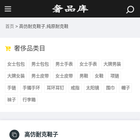
首页
> 高仿耐克鞋子,纯原耐克鞋
奢侈品类目
女士包包
男士包包
男士手表
女士手表
大牌男装
大牌女装
男士皮带
女士皮带
男鞋
女鞋
项链
手链
手镯手环
耳环耳钉
戒指
太阳镜
围巾
帽子
袜子
行李箱
高仿耐克鞋子