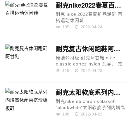
耐克nike2022春夏百搭运动休闲鞋
耐克 nike 2022春夏新品潮鞋 百
搭运动休闲鞋
...
105
2022-04-24
耐克复古休闲跑鞋阿甘鞋
原装公司级 耐克阿甘鞋 nike
classic cortez nylon 头层， 完
美楦型 eva轻量缓震材质 采用最
118
2022-04-23
新改良独立三层模具版本 采用二
次发泡eva轻量缓震材质 复古休
闲跑鞋...
耐克太阳软底系列内增高休闲百搭滑板板鞋
耐克nike sb chron solarsoft
"blackwhite"太阳软底系列内增高
休闲百搭滑板板鞋
108
2022-04-23
#采用耐磨翻毛皮拼接透气帆布鞋
面材质#搭载双密度泡棉鞋垫❗