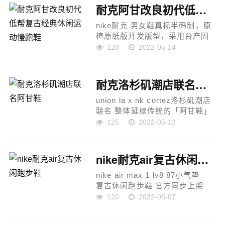
跑鞋
耐克阿甘改良初代低帮复古经典休闲运动慢跑鞋
...
nike耐克 男女鞋真标半码制，原
楦原纸版开发版型，采用台产固
色翻毛皮组合多色编织帆布鞋面
128
2022-05-14
材质，双层eva切片组合高密度发
泡防滑外底,前后围条防踢加固❗️50
周年经典再造，union重塑...
耐克洛杉矶潮店联名阿甘鞋
union la x nk cortez洛杉矶潮店
联名 整体延续传统的「阿甘鞋」
造型 鞋面采用麂皮打造搭配鞋侧
125
2022-05-13
特殊的彩色编织材质 层次感十足
鞋舌处将传统swoosh 融合 union
字样进行重新...
nike耐克air复古休闲跑步鞋
nike air max 1 lv8 87小气垫
复古休闲跑步鞋 官方同步上架
真标原盒 原底原面 正确版型
120
2022-05-07
原版开发 精准细节 市面最高版本
官方货号：dn1803zr