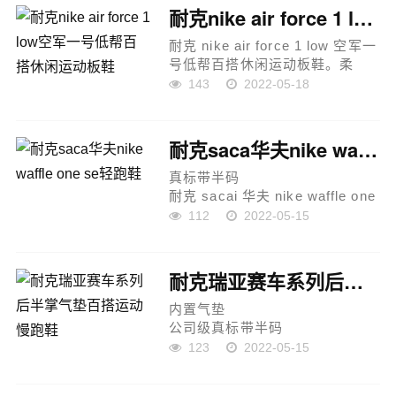
应速度， 轻质双层网质鞋面 ，鞋
耐克nike air force 1 low空军一号低帮百搭休闲运动板鞋
面部...
耐克 nike air force 1 low 空军一
号低帮百搭休闲运动板鞋。柔
软、弹性十足的缓震性能和出色
143
2022-05-18
的中底设计，横跨复古与现代的
外型结合，造就出风靡全球三十
多年的force 1，直到今天...
耐克saca华夫nike waffle one se轻跑鞋
真标带半码
耐克 sacai 华夫 nike waffle one
se轻跑鞋,鞋身以经典 daybreak
112
2022-05-15
为蓝本打造,鞋面以白色网眼材质
搭配米色麂皮呈现，带来十足的
质感。鞋侧加入白色皮革
耐克瑞亚赛车系列后半掌气垫百搭运动慢跑鞋
swoosh 点...
内置气垫
公司级真标带半码
耐克nike air max 270 react
123
2022-05-15
se"beige orange purple"270瑞亚
赛车系列后半掌气垫百搭运动慢