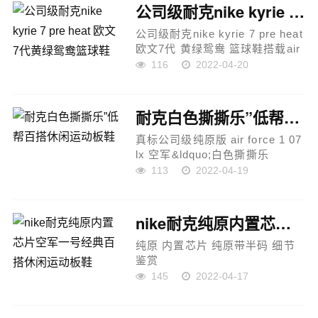
货号：cd6278-600
公司级耐克nike kyrie 7 pre heat 欧文7代黄绿鸳鸯篮球鞋
尺码：36 36.5 3...
公司级耐克nike kyrie 7 pre heat
欧文7代 黄绿鸳鸯 篮球鞋搭载air
zoom turbo气垫．前脚掌外侧以
116
2022-04-20
网眼面料搭配上锯齿边缘的撞色
中底鞋身绑带，外底造型都进行
了小改动，配置方面，...
耐克白色撕撕乐”低帮百搭休闲运动板鞋
真标公司级纯原版 air force 1 07
lx 空军&ldquo;白色撕撕乐
&rdquo;低帮百搭休闲运动板鞋 #
113
2022-04-19
整双鞋采用经典 air force 1 low
为设计开拓者m2k雪地靴椰子
350aj1电玩500满天...
nike耐克纯原内置芯片空军一号经典百搭休闲运动板鞋
纯原 内置芯片 纯原带半码 细节
鉴赏
nike耐克原楦原纸版数据开发，
145
2022-04-17
采用硬质头层皮革材质官方全新
配色!耐克nikeairforce1"07high