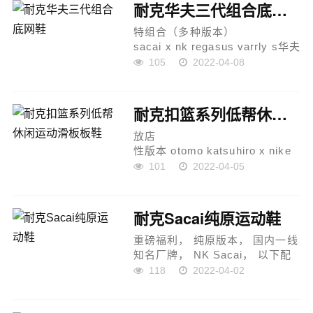
睛的当属鞋身中部的 swoosh 设
耐克华夫三代组合底网鞋
计，灰色的翻...
特组合（多种版本）
sacai x nk regasus varrly s华夫
三代3.0走秀 重磅联名 合作款#正
105
2022-04-08
确纯原版本独家原鞋开发 区分市
场看图发挥版本原模数据大底 独
家五层分离组合底#原厂网纱...
耐克扣篮系列低帮休闲运动滑板板鞋
放店
性版本 otomo katsuhiro x nike
sb dunk low "steamboy ost" 大
101
2022-04-05
友克洋灰黑全头层牛皮 中底注胶
空 钢印齐全 内置缓震气垫 原标
原盒 创意定制联乘《蒸汽少年》
耐克Sacai纯原运动鞋
主人公配...
重磅福利， 纯原版本， 国内一线
知名厂牌， NK Sacai， 以下配
色福利开仓， 原厂材料打造，
118
2022-04-02
OG纯原 ，品质无需多言赘述...