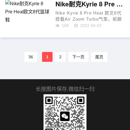
Nike耐克Kyrie 8 Pre Heat欧文8代篮球鞋
Nike Kyrie 8 Pre Heat 欧文8代
搭载Air Zoom Turbo气垫，前脚
掌外侧以网眼面料搭配上锯齿边
108
2022-04-02
缘的撞色中底鞋身绑带，外底造
型都进行了小改动，配置方面，
预计延续 Kyire 5的前掌 Zoo...
36
1
2
下一页
尾页
长按图片保存,微信扫一扫