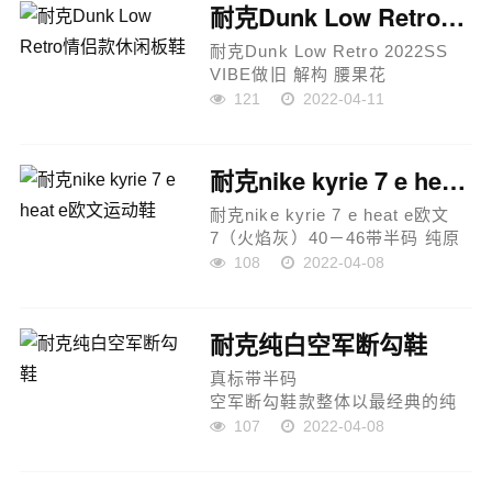
空军一号经典百搭休闲运动板鞋
耐克Dunk Low Retro情侣款休闲板鞋
&ldquo;皮革白...
耐克Dunk Low Retro 2022SS
VIBE做旧 解构 腰果花
情侣款 36-47...
121
2022-04-11
耐克nike kyrie 7 e heat e欧文运动鞋
耐克nike kyrie 7 e heat e欧文
7（火焰灰）40－46带半码 纯原
一比一
108
2022-04-08
贝壳头m2k开拓者满天星天使阿
甘 sacai 华夫椰子350欧文...
耐克纯白空军断勾鞋
真标带半码
空军断勾鞋款整体以最经典的纯
白 air force 1 为设计蓝本，并融
107
2022-04-08
入当下最火热的解构设计，绝对
满足你对个性的所有需求。最吸