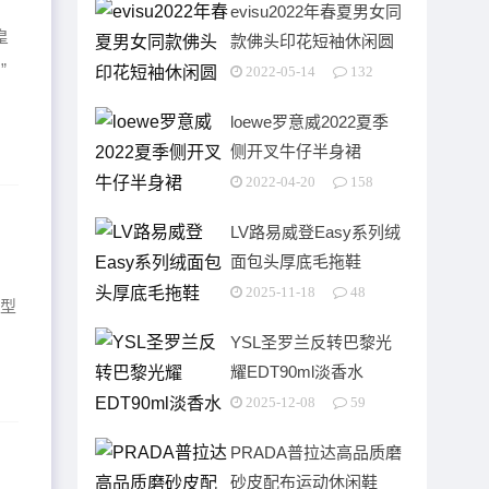
evisu2022年春夏男女同
皇
款佛头印花短袖休闲圆
”
领短袖
2022-05-14
132
loewe罗意威2022夏季
侧开叉牛仔半身裙
2022-04-20
158
LV路易威登Easy系列绒
面包头厚底毛拖鞋
2025-11-18
48
岸型
YSL圣罗兰反转巴黎光
耀EDT90ml淡香水
2025-12-08
59
PRADA普拉达高品质磨
砂皮配布运动休闲鞋