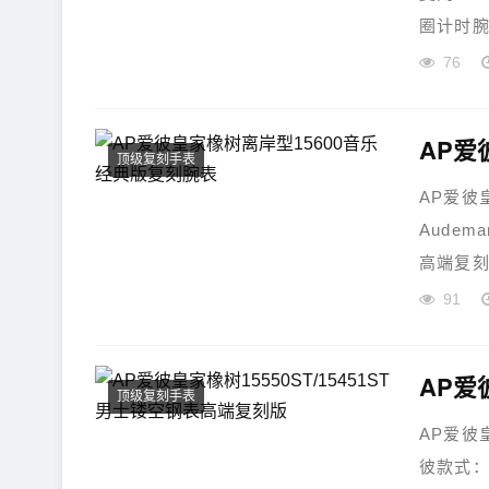
圈计时腕
76
AP爱
顶级复刻手表
AP爱彼
Audem
高端复刻
91
顶级复刻手表
AP爱彼
彼款式：皇