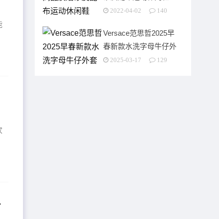
2022-04-02
140
能
Versace范思哲2025早
春新款水洗字母牛仔外
套
2025-03-17
129
家
陀飞轮腕表