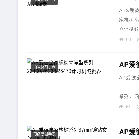
APS爱彼
家橡树离岸
立体格纹
68
顶级复刻手表
AP爱彼皇
————
系列，涵盖
61
AP爱
顶级复刻手表