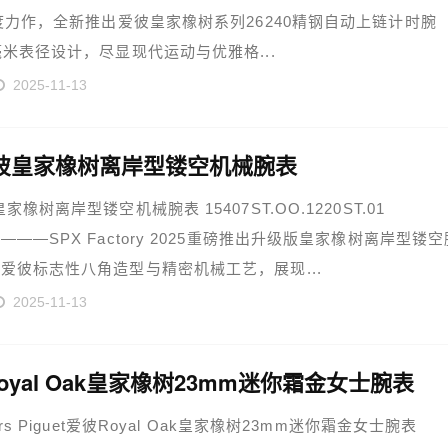
年度力作，全新推出爱彼皇家橡树系列26240精钢自动上链计时腕
毫米表径设计，尽显现代运动与优雅格...
2025-11-13
彼皇家橡树离岸型镂空机械腕表
家橡树离岸型镂空机械腕表 15407ST.OO.1220ST.01
———SPX Factory 2025重磅推出升级版皇家橡树离岸型镂空
爱彼标志性八角造型与精密机械工艺，展现...
2025-11-13
oyal Oak皇家橡树23mm迷你霜金女士腕表
ars Piguet爱彼Royal Oak皇家橡树23mm迷你霜金女士腕表