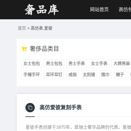
网站首页
高仿
首页
> 高仿表,爱彼
奢侈品类目
女士包包
男士包包
男士手表
女士手表
大牌男装
手镯手环
耳环耳钉
戒指
太阳镜
围巾
帽子
高仿爱彼复刻手表
爱彼手表创建于1875年，是瑞士奢华品牌的代表。爱彼