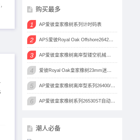
质，
购买最多
1
AP爱彼皇家橡树系列计时码表
2
APS爱彼Royal Oak Offshore26420系列腕表
3
AP爱彼皇家橡树离岸型镂空机械腕表
4
爱彼Royal Oak皇家橡树23mm迷你霜金女士腕表
升
5
AP爱彼皇家橡树离岸型系列26400/26238/26470计时机械腕表
S
6
AP爱彼皇家橡树系列26530ST自动上链浮动式陀飞轮腕表
潮人必备