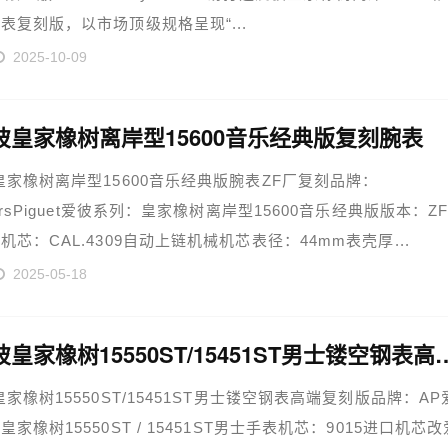
表复刻版，以市场顶级规格呈现“...
2025-10-09
彼皇家橡树离岸型15600音乐经典版复刻腕表
皇家橡树离岸型15600音乐经典版腕表ZF厂复刻品牌：
arsPiguet爱彼系列：皇家橡树离岸型15600音乐经典版版本：Z
机芯：CAL.4309自动上链机械机芯表径：44mm表壳厚...
2025-05-18
AP爱彼皇家橡树15550ST/154
皇家橡树15550ST/15451ST男士镂空钢表高端复刻版品牌：AP
家橡树15550ST / 15451ST男士手表机芯：9015进口机芯改