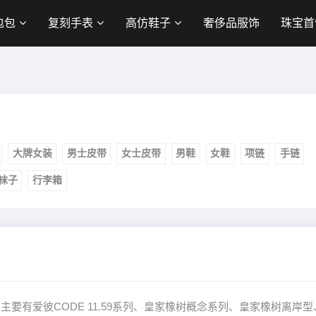
包包
复刻手表
高仿鞋子
奢侈品服饰
珠宝首
大牌女装
男士皮带
女士皮带
男鞋
女鞋
项链
手链
袜子
行李箱
主要有爱彼CODE 11.59系列、皇家橡树概念系列、皇家橡树离岸型