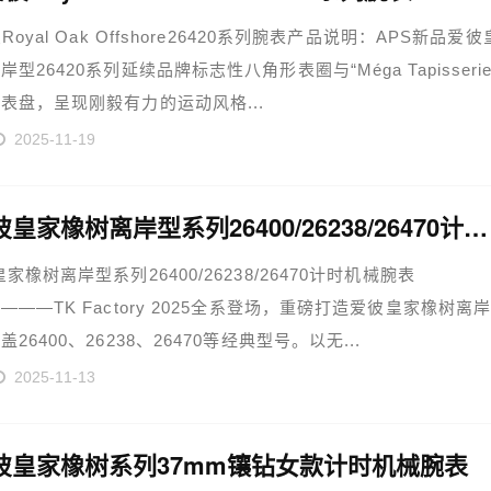
Royal Oak Offshore26420系列腕表产品说明：APS新品爱彼
型26420系列延续品牌标志性八角形表圈与“Méga Tapisserie
表盘，呈现刚毅有力的运动风格...
2025-11-19
AP爱彼皇家橡树离岸型系列26400/26238/26470计时机械腕表
家橡树离岸型系列26400/26238/26470计时机械腕表
———TK Factory 2025全系登场，重磅打造爱彼皇家橡树离
26400、26238、26470等经典型号。以无...
2025-11-13
彼皇家橡树系列37mm镶钻女款计时机械腕表