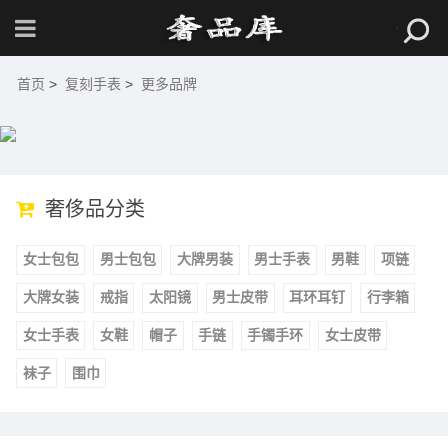
首页
>
复刻手表
>
更多品牌
奢侈品分类
女士包包
男士包包
大牌男装
男士手表
男鞋
项链
大牌女装
戒指
太阳镜
男士皮带
耳环耳钉
行李箱
女士手表
女鞋
帽子
手链
手镯手环
女士皮带
袜子
围巾