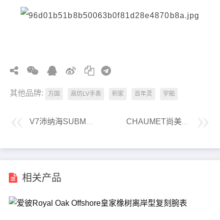
其他品牌:
万国
高仿LV手表
积家
百年灵
宇舶
V7沛纳海SUBMERSIBLE BMG-TECH™ 潜行系列47毫米镂空腕表
CHAUMET尚美巴黎约瑟芬水滴女王冠冕系列女士腕表
相关产品