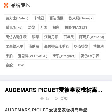
品牌专区
劳力士(Rolex)
卡地亚
百达翡丽
欧米茄(Omega)
耐克(Nike)
爱彼
万国
积家
伯爵(PIAGET)
高仿古驰手表
浪琴
江诗丹顿
百年灵
阿玛尼(Armani)
里查德米尔
沛纳海
高仿香奈儿手表
罗杰杜彼
博柏利
宇舶
范思哲(VERSACE)
宝玑(Breguet)
高仿LV手表
帝舵
DW
AUDEMARS PIGUET爱彼皇家橡树离岸型机械腕表
17
爱彼
AUDEMARS PIGUET爱彼皇家橡树离岸型