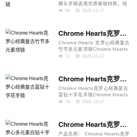
狮头手链选用优质泰银材质，纯
手工打造，复古做旧灰氧处理，
58
2025-11-27
呈现独特潮流感。手链设计以狮
头为主题，搭配十字架与童军花
元素，凹凸造型与不同花纹展现
Chrome Hearts克罗心经典复古竹节多元素项链
个...
Chrome Hearts 克罗心经典复古
竹节多元素项链Chrome Hearts
经典复古竹节项链，融合多元素
72
2025-10-27
设计，凸显独特个性。十字架镶
钻吊坠搭配凹凸纹理和童军花元
素，彰显品牌标志性风格，经
Chrome Hearts克罗心经典复古蓝钻十字花手链
久...
Chrome Hearts克罗心经典复古
蓝钻十字花手链Chrome Hearts
克罗心全新复古手链，采用十字
76
2025-10-17
花与童军花设计元素，凸显品牌
经典精神与摇滚朋克风格。手链
表面凹凸造型花纹丰富，每个
Chrome Hearts克罗心多元素白钻十字架手链
细...
产品名称： Chrome Hearts克罗