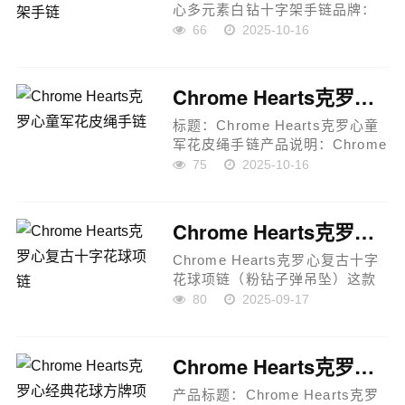
心多元素白钻十字架手链品牌：
Chrome Hearts 克罗心产地： 美
66
2025-10-16
国 / 专柜品质材质： S925纯银、
白钻镶嵌工艺： 原版打版、纯手
工雕刻、精细抛光、复古做...
Chrome Hearts克罗心童军花皮绳手链
标题：Chrome Hearts克罗心童
军花皮绳手链产品说明：Chrome
Hearts克罗心童军花皮绳手链采
75
2025-10-16
用正品开模工艺，复刻专柜设
计，潮流感十足。手链以摇滚朋
克泰银风格为灵感，融合复古元
Chrome Hearts克罗心复古十字花球项链
素与...
Chrome Hearts克罗心复古十字
花球项链（粉钻子弹吊坠）这款
Chrome Hearts克罗心项链以复
80
2025-09-17
古十字花球设计为特色，吊坠采
用粉钻子弹造型，凹凸花纹呈现
独特视觉效果，彰显个性与工艺
Chrome Hearts克罗心经典花球方牌项链
美学...
产品标题：Chrome Hearts克罗