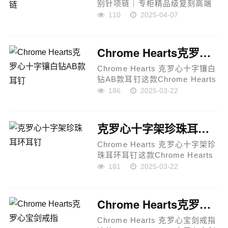
别针项链｜专柜精品级复刻高端
还原｜泰银质感｜朋克哥特风格
110
2025-04-07
｜街头潮人必备款Chrome
Hearts 以独树一帜的美学设计与
叛逆精神闻名，此款复古别针项
Chrome Hearts克罗心十字镶白钻AB款耳钉
链正是...
Chrome Hearts 克罗心十字镶白
钻AB款耳钉这款Chrome Hearts
克罗心十字镶白钻AB款耳钉，融
186
2025-03-22
合了摇滚朋克泰银风格和复古元
素，是潮流时尚爱好者的必备单
品。通过进口电镀工艺和精...
克罗心十字架珍珠耳环耳钉
Chrome Hearts 克罗心十字架珍
珠耳环耳钉这款Chrome Hearts
克罗心十字架珍珠耳环耳钉，融
181
2025-03-22
合了十字架与爱心藤蔓的精致设
计，展现出酷飒摇滚风与优雅古
典美的完美平衡。珍珠的温...
Chrome Hearts克罗心宝剑戒指
Chrome Hearts 克罗心宝剑戒指