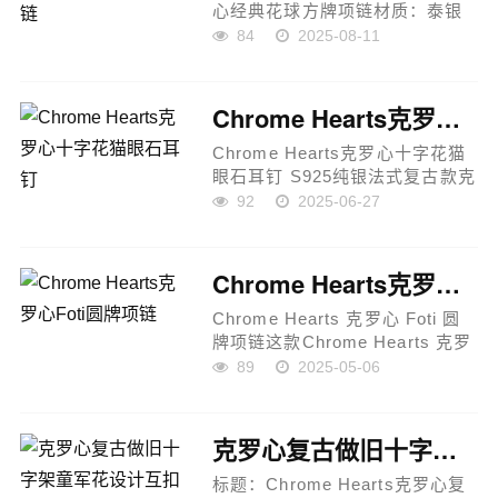
心经典花球方牌项链材质：泰银
（复古做旧灰氧化工艺）设计亮
84
2025-08-11
点：经典花球与十字架、童军花
元素，彰显品牌独特精神与标志
方牌吊坠设计，凹凸花纹多样，
Chrome Hearts克罗心十字花猫眼石耳钉
细节丰富...
Chrome Hearts克罗心十字花猫
眼石耳钉 S925纯银法式复古款克
罗心十字花耳钉采用经典做旧工
92
2025-06-27
艺，延续品牌一贯的高街酷感风
格，细节雕刻精致，呈现出独特
的法式复古美学。耳钉中心镶...
Chrome Hearts克罗心Foti圆牌项链
Chrome Hearts 克罗心 Foti 圆
牌项链这款Chrome Hearts 克罗
心 Foti 圆牌项链是一款非常经典
89
2025-05-06
且百搭的饰品，适合男女同款佩
戴，设计简约却又充满独特魅
力。其硬币大小的圆形设计...
克罗心复古做旧十字架童军花设计互扣手链
标题：Chrome Hearts克罗心复