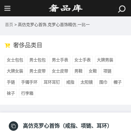
首页
> 高仿克罗心首饰,克罗心首饰精仿,一比一
奢侈品类目
女士包包
男士包包
男士手表
女士手表
大牌男装
大牌女装
男士皮带
女士皮带
男鞋
女鞋
项链
手链
手镯手环
耳环耳钉
戒指
太阳镜
围巾
帽子
袜子
行李箱
高仿克罗心首饰（戒指、项链、耳环）