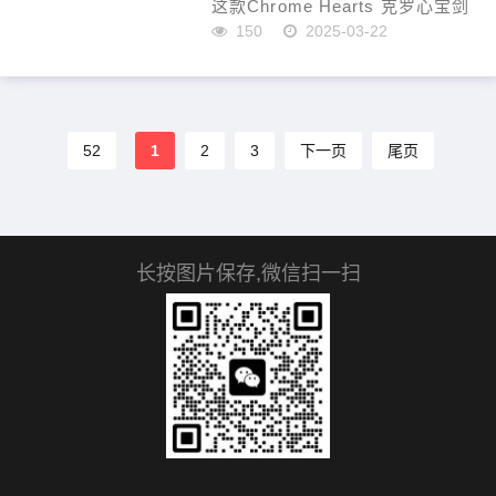
这款Chrome Hearts 克罗心宝剑
戒指，以复古宝剑设计为特色，
150
2025-03-22
结合了古银工艺，展现出浓厚的
朋克与摇滚嘻哈潮流风格。是正
品开模的经典款式，男女皆宜，
非...
52
1
2
3
下一页
尾页
长按图片保存,微信扫一扫