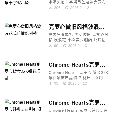
水滴火焰十字架吊坠这款克罗心
22K金色水滴火焰十字架吊坠是经
206
2025-04-12
典殿堂级的设计，结合了最高水
平的雕刻与镶嵌工艺，每一细节
都展现着品牌的卓越工艺...
克罗心做旧风格波浪花嘻哈情侣对戒
复古鱼骨戒指 男女做旧 克罗心风
格 波浪花 小众美式潮酷 嘻哈情
侣对戒产品特点:设计灵感：这款
99
2025-04-10
戒指融入复古鱼骨元素，结合做
旧效果，展现独特的克罗心风
格。波浪花设计精致、细腻...
Chrome Hearts克罗心镀金22K镶石项链
Chrome Hearts 克罗心 镀金22K
镶石项链产品特点:材质：采用
22K镀金工艺，表面光泽感十足，
93
2025-04-10
镶嵌精致宝石，展现高贵气质。
镀金层持久耐用，尽显奢华感。
工艺：采用多层真空手镶工艺，
Chrome Hearts克罗心经典复古别针项链
确保每...
Chrome Hearts 克罗心经典复古