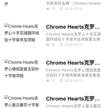
字架耳环品牌：Chrome Hearts
克罗心材质：高品质合金款式：
29
2026-05-09
立体多十字架设计颜色：银色适
用：男女同款Chrome Hearts克
罗心新款立体多十字架耳环，采
Chrome Hearts克罗心十字花球圆环绿钻十字架吊坠项链
用高版...
Chrome Hearts克罗心十字花球
圆环绿钻十字架吊坠项链复古朋
克泰银情侣款采用复古摇滚朋克
36
2026-04-20
风格设计，以品牌经典十字架与
童军花元素为核心符号，整体呈
现强烈的视觉辨识度与标志...
Chrome Hearts克罗心情侣款复古别针十字架项链
Chrome Hearts克罗心情侣款复
古别针十字架项链摇滚朋克泰银
风格采用复古朋克风格设计理念
51
2026-04-20
打造，以品牌经典十字架与童军
花元素为核心符号，整体呈现强
烈的个性表达与标志性辨识...
Chrome Hearts克罗心复古藤花十字架手链
Chrome Hearts克罗心复古藤花