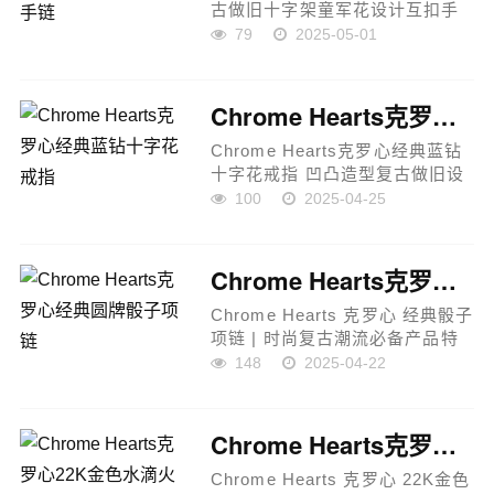
古做旧十字架童军花设计互扣手
链 高品质专柜打版产品说明：这
79
2025-05-01
款Chrome Hearts克罗心复古做
旧互扣手链展现了品牌独特的设
计风格与经典工艺。采用十...
Chrome Hearts克罗心经典蓝钻十字花戒指
Chrome Hearts克罗心经典蓝钻
十字花戒指 凹凸造型复古做旧设
计产品说明：这款Chrome
100
2025-04-25
Hearts克罗心经典蓝钻十字花戒
指采用独特的凹凸造型设计，呈
现出与众不同的花纹效果。十
Chrome Hearts克罗心经典圆牌骰子项链
字...
Chrome Hearts 克罗心 经典骰子
项链 | 时尚复古潮流必备产品特
点：设计亮点：经典骰子吊坠设
148
2025-04-22
计，结合凹凸造型与精致花纹，
展现独特的视觉效果，给人一种
与众不同的魅力。吊坠正面和
Chrome Hearts克罗心22K金色水滴火焰十字架吊坠
背...
Chrome Hearts 克罗心 22K金色