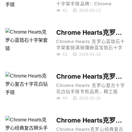
十字架手链品牌：Chrome
Hearts 克罗心款式：复古藤花十
51
2026-03-13
字架手链材质：合金金属颜色：
复古做旧银色设计元素：十字
架、藤花纹饰、立体浮雕纹理工
Chrome Hearts克罗心蓝锆石十字架套链
艺特点：复...
Chrome Hearts 克罗心蓝锆石十
字架套链满链镶嵌蓝宝锆石十字
花 tiny 一体链设计，散发精致光
61
2026-01-16
泽与高贵气息。蓝宝石锆石的独
特魅力令人一见倾心，多看一眼
就会被吸引。整链长度 5...
Chrome Hearts克罗心复古十字花白钻手链
Chrome Hearts 克罗心复古十字
花白钻手链专柜品质，精工版
本，尺寸可选：18 / 20 / 22
59
2026-01-16
cm。手链采用凹凸造型的花纹设
计，呈现独特的十字架与童军花
元素，彰显克罗心经典精神与经
Chrome Hearts克罗心经典复古狮头手链
久不...
Chrome Hearts克罗心经典复古