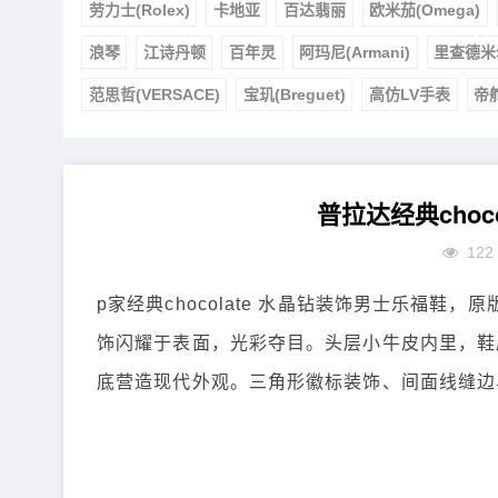
劳力士(Rolex)
卡地亚
百达翡丽
欧米茄(Omega)
浪琴
江诗丹顿
百年灵
阿玛尼(Armani)
里查德米
范思哲(VERSACE)
宝玑(Breguet)
高仿LV手表
帝
普拉达经典choc
122
p家经典chocolate 水晶钻装饰男士乐福
饰闪耀于表面，光彩夺目。头层小牛皮内里，鞋
底营造现代外观。三角形徽标装饰、间面线缝边