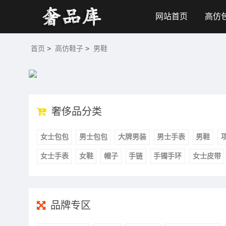
网站首页
高仿
首页
>
高仿鞋子
>
男鞋
奢侈品分类
女士包包
男士包包
大牌男装
男士手表
男鞋
女士手表
女鞋
帽子
手链
手镯手环
女士皮带
品牌专区