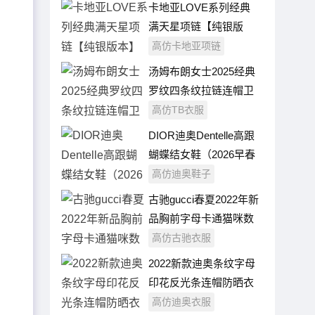
卡地亚LOVE系列经典
满天星项链【纯银版
本】
高仿卡地亚项链
汤姆布朗女士2025经典
罗纹四条纹拉链连帽卫
衣+迷你小半裙套装
高仿TB衣服
DIOR迪奥Dentelle高跟
蝴蝶结女鞋（2026早春
系列）
高仿迪奥鞋子
古驰gucci春夏2022年新
品胸前字母卡通猫咪数
码印花纯棉圆领短袖t恤
高仿古驰衣服
2022新款迪奥条纹字母
印花反光条连帽防晒衣
外套
高仿迪奥衣服