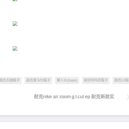
高仿古驰鞋子
高仿爱马仕鞋子
猿人头(bape)
高仿阿玛尼鞋子
高仿LV
耐克nike air zoom g.t.cut ep 耐克新款实战系列篮球鞋