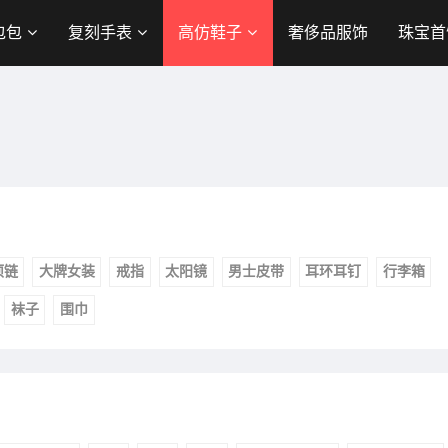
包包
复刻手表
高仿鞋子
奢侈品服饰
珠宝首
项链
大牌女装
戒指
太阳镜
男士皮带
耳环耳钉
行李箱
袜子
围巾