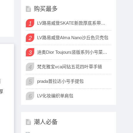
购买最多
1
LV路易威登SKATE新款厚底系带运动鞋
2
LV路易威登Alma Nano沙丘色贝壳包
3
迪奥Dior Toujours竖版系列小号菜篮子包
4
梵克雅宝vca间钻五花四叶草手链
5
镶
prada普拉达小号手提包
厚
6
LV化妆编织单肩包
潮人必备