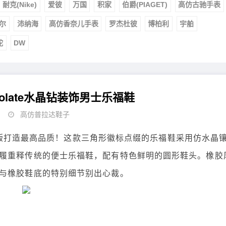
耐克(Nike)
爱彼
万国
积家
伯爵(PIAGET)
高仿古驰手表
尔
沛纳海
高仿香奈儿手表
罗杰杜彼
博柏利
宇舶
舵
DW
olate水晶钻装饰男士乐福鞋
高仿普拉达鞋子
鞋，原版打造最高品质！这款三角形徽标点缀的乐福鞋采用仿水晶
履重释传统的便士乐福鞋，配有特色鲜明的圆形鞋头。橡胶
与橡胶鞋底的特别细节别出心裁。