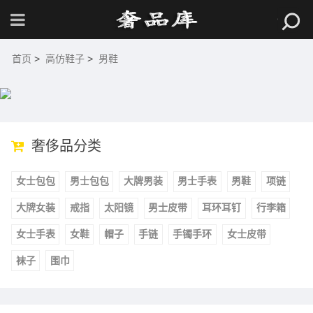
首页
>
高仿鞋子
>
男鞋
奢侈品分类
女士包包
男士包包
大牌男装
男士手表
男鞋
项链
大牌女装
戒指
太阳镜
男士皮带
耳环耳钉
行李箱
女士手表
女鞋
帽子
手链
手镯手环
女士皮带
袜子
围巾