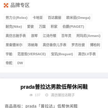
品牌专区
劳力士(Rolex)
卡地亚
百达翡丽
欧米茄(Omega)
耐克(Nike)
爱彼
万国
积家
伯爵(PIAGET)
高仿古驰手表
浪琴
江诗丹顿
百年灵
阿玛尼(Armani)
里查德米尔
沛纳海
高仿香奈儿手表
罗杰杜彼
博柏利
宇舶
范思哲(VERSACE)
宝玑(Breguet)
高仿LV手表
帝舵
DW
prada普拉达男款低帮休闲鞋
137
高仿普拉达鞋子
商品商标：prada「普拉达」低帮休闲鞋