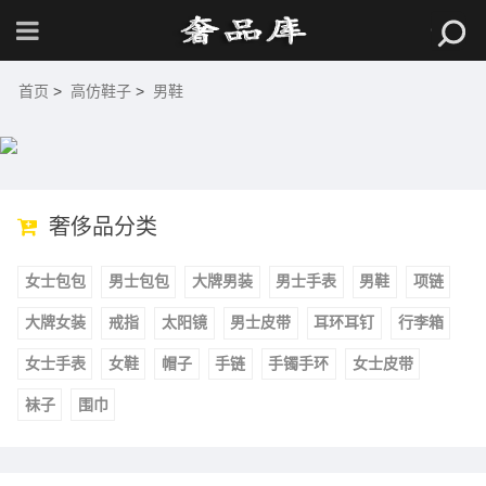
首页
>
高仿鞋子
>
男鞋
奢侈品分类
女士包包
男士包包
大牌男装
男士手表
男鞋
项链
大牌女装
戒指
太阳镜
男士皮带
耳环耳钉
行李箱
女士手表
女鞋
帽子
手链
手镯手环
女士皮带
袜子
围巾