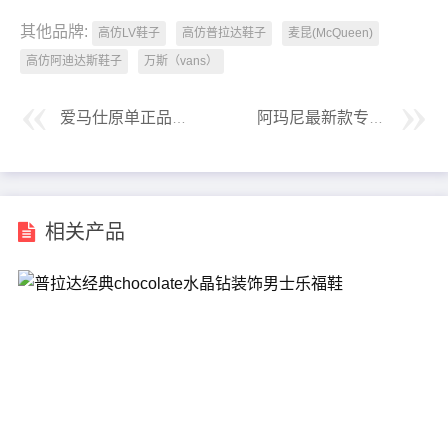
其他品牌:
高仿LV鞋子
高仿普拉达鞋子
麦昆(McQueen)
高仿阿迪达斯鞋子
万斯（vans）
爱马仕原单正品新款架车豆豆鞋
阿玛尼最新款专柜同款新品休闲鞋
相关产品