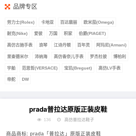
品牌专区
劳力士(Rolex)
卡地亚
百达翡丽
欧米茄(Omega)
耐克(Nike)
爱彼
万国
积家
伯爵(PIAGET)
高仿古驰手表
浪琴
江诗丹顿
百年灵
阿玛尼(Armani)
里查德米尔
沛纳海
高仿香奈儿手表
罗杰杜彼
博柏利
宇舶
范思哲(VERSACE)
宝玑(Breguet)
高仿LV手表
帝舵
DW
prada普拉达原版正装皮鞋
136
高仿普拉达鞋子
商品商标: prada「普拉达」原版正装皮鞋