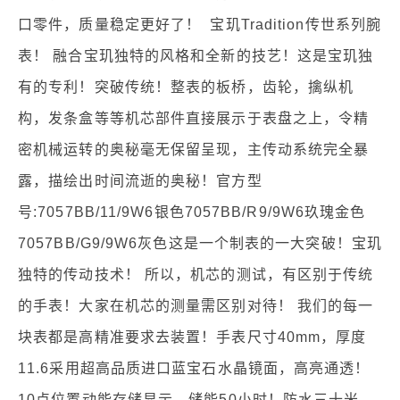
口零件，质量稳定更好了！ 宝玑Tradition传世系列腕
表！ 融合宝玑独特的风格和全新的技艺！这是宝玑独
有的专利！突破传统！整表的板桥，齿轮，擒纵机
构，发条盒等等机芯部件直接展示于表盘之上，令精
密机械运转的奥秘毫无保留呈现，主传动系统完全暴
露，描绘出时间流逝的奥秘！官方型
号:7057BB/11/9W6银色7057BB/R9/9W6玖瑰金色
7057BB/G9/9W6灰色这是一个制表的一大突破！宝玑
独特的传动技术！ 所以，机芯的测试，有区别于传统
的手表！大家在机芯的测量需区别对待！ 我们的每一
块表都是高精准要求去装置！手表尺寸40mm，厚度
11.6采用超高品质进口蓝宝石水晶镜面，高亮通透！
10点位置动能存储显示，储能50小时！防水三十米，