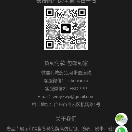
长按图片保存,微信扫一扫
货到付款,包邮到家
微信商城选品,可带图选款
客服微信1：shebiaoku
客服微信2：FKDPPP
Email：wmyzwp@gmail.com
档口地址：广州市白云区机场路1号
关于我们
奢品库展示和销售各种名牌高仿包包、腕表、皮带、鞋服首饰