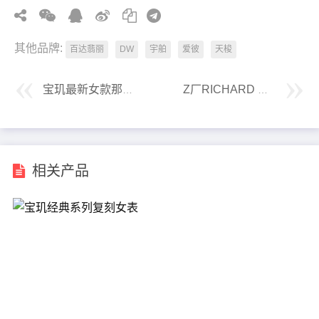
其他品牌:
百达翡丽
DW
宇舶
爱彼
天梭
宝玑最新女款那不勒斯王后系列复刻手表
Z厂RICHARD MILLE里查德米飞行员复刻腕表
相关产品