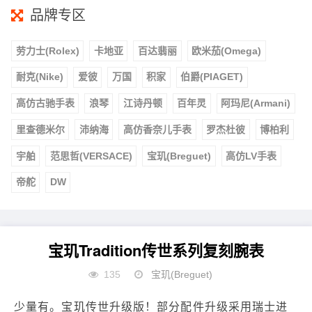
品牌专区
劳力士(Rolex)
卡地亚
百达翡丽
欧米茄(Omega)
耐克(Nike)
爱彼
万国
积家
伯爵(PIAGET)
高仿古驰手表
浪琴
江诗丹顿
百年灵
阿玛尼(Armani)
里查德米尔
沛纳海
高仿香奈儿手表
罗杰杜彼
博柏利
宇舶
范思哲(VERSACE)
宝玑(Breguet)
高仿LV手表
帝舵
DW
宝玑Tradition传世系列复刻腕表
135
宝玑(Breguet)
少量有。宝玑传世升级版！部分配件升级采用瑞士进