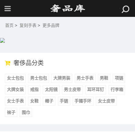
首页
>
复刻手表
>
更多品牌
奢侈品分类
女士包包
男士包包
大牌男装
男士手表
男鞋
项链
大牌女装
戒指
太阳镜
男士皮带
耳环耳钉
行李箱
女士手表
女鞋
帽子
手链
手镯手环
女士皮带
袜子
围巾