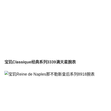
宝玑Classique经典系列3339满天星腕表