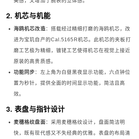
美感，又增加了腕表的立体感。
2. 机芯与机能
海鸥机芯改造
：搭载经过精细打磨的海鸥机芯，改
进为宝玑自产的Cal.5165R机芯。此机芯的夹板打
磨工艺极为精细，镀铑工艺使得机芯在视觉上接近
原装的高贵质感。
功能同步
：左上角为白昼黑夜显示功能，六点钟位
置为秒针，提供全面的时间显示功能，简洁且高
效。
3. 表盘与指针设计
麦穗格纹盘面
：采用麦穗格纹设计，盘面简洁明
快，既有现代感又不失经典的优雅。表盘的布局清