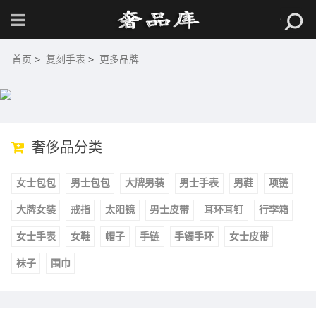
首页
>
复刻手表
>
更多品牌
奢侈品分类
女士包包
男士包包
大牌男装
男士手表
男鞋
项链
大牌女装
戒指
太阳镜
男士皮带
耳环耳钉
行李箱
女士手表
女鞋
帽子
手链
手镯手环
女士皮带
袜子
围巾