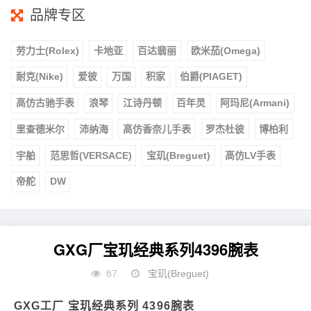
品牌专区
劳力士(Rolex)
卡地亚
百达翡丽
欧米茄(Omega)
耐克(Nike)
爱彼
万国
积家
伯爵(PIAGET)
高仿古驰手表
浪琴
江诗丹顿
百年灵
阿玛尼(Armani)
里查德米尔
沛纳海
高仿香奈儿手表
罗杰杜彼
博柏利
宇舶
范思哲(VERSACE)
宝玑(Breguet)
高仿LV手表
帝舵
DW
GXG厂宝玑经典系列4396腕表
87
宝玑(Breguet)
GXG工厂 宝玑经典系列 4396腕表