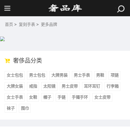
首页
>
复刻手表
>
更多品牌
奢侈品分类
女士包包
男士包包
大牌男装
男士手表
男鞋
项链
大牌女装
戒指
太阳镜
男士皮带
耳环耳钉
行李箱
女士手表
女鞋
帽子
手链
手镯手环
女士皮带
袜子
围巾