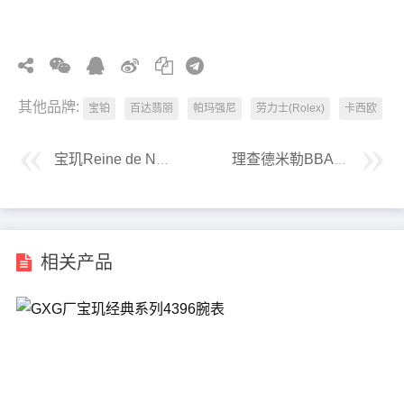
其他品牌:
宝铂
百达翡丽
帕玛强尼
劳力士(Rolex)
卡西欧
宝玑Reine de Naples那不勒斯皇后系列8918腕表
理查德米勒BBA厂v3镂空升级版RM07-01复刻腕表
相关产品