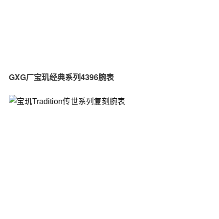
GXG厂宝玑经典系列4396腕表