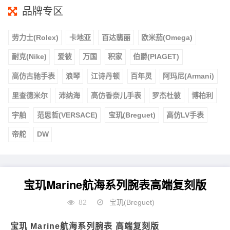
品牌专区
劳力士(Rolex)
卡地亚
百达翡丽
欧米茄(Omega)
耐克(Nike)
爱彼
万国
积家
伯爵(PIAGET)
高仿古驰手表
浪琴
江诗丹顿
百年灵
阿玛尼(Armani)
里查德米尔
沛纳海
高仿香奈儿手表
罗杰杜彼
博柏利
宇舶
范思哲(VERSACE)
宝玑(Breguet)
高仿LV手表
帝舵
DW
宝玑Marine航海系列腕表高端复刻版
82
宝玑(Breguet)
宝玑 Marine航海系列腕表 高端复刻版