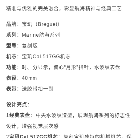
精准与优雅的完美融合，彰显航海精神与经典工艺
品牌
：宝玑（Breguet）
系列
：Marine航海系列
型号
：复刻版
机芯
：宝玑Cal.517GG机芯
功能
：时、分显示，偏心“月形”指针，水波纹表盘
表径
：40mm
表带
：送胶带扣一副
设计亮点
：
1
经典表盘
：中央水波纹造型，展现航海系列的标志性
设计，增强视觉层次感
2
宝玑Cal.517GG机芯
：复刻宝玑独特的机械机芯，保