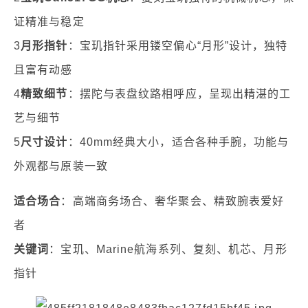
证精准与稳定
3
月形指针
：宝玑指针采用镂空偏心“月形”设计，独特
且富有动感
4
精致细节
：摆陀与表盘纹路相呼应，呈现出精湛的工
艺与细节
5
尺寸设计
：40mm经典大小，适合各种手腕，功能与
外观都与原装一致
适合场合
：高端商务场合、奢华聚会、精致腕表爱好
者
关键词
：宝玑、Marine航海系列、复刻、机芯、月形
指针