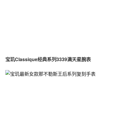
宝玑Classique经典系列3339满天星腕表