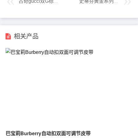
古奇gucci双G标志皮带
史蒂芬黄金系列纯黄金扣头包金鳄鱼皮皮带
相关产品
巴宝莉Burberry自动扣双面可调节皮带