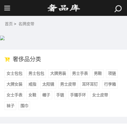
首页
>
名牌皮带
奢侈品分类
女士包包
男士包包
大牌男装
男士手表
男鞋
项链
大牌女装
戒指
太阳镜
男士皮带
耳环耳钉
行李箱
女士手表
女鞋
帽子
手链
手镯手环
女士皮带
袜子
围巾