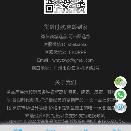
货到付款,包邮到家
微信商城选品,可带图选款
客服微信1：shebiaoku
客服微信2：FKDPPP
Email：wmyzwp@gmail.com
档口地址：广州市白云区机场路1号
关于我们
奢品库展示和销售各种名牌高仿包包、腕表、皮带、鞋服首饰
等.紧跟时代潮流,打造最经典的复刻产品,一比一品质追求性价
比.高仿市场也分等级,价格不是衡量做工的唯一标准,但是可以
筛选劣质A货.拒绝以次充好,支持退换政策.
Copyright © 2022 奢品库-高仿奢侈品 版权所有
粤ICP 备19850201号-1
XML地图