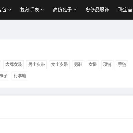
包包
复刻手表
高仿鞋子
奢侈品服饰
珠宝首
大牌女装
男士皮带
女士皮带
男鞋
女鞋
项链
手链
袜子
行李箱