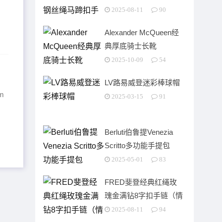
2025-08-11
90
Alexander McQueen经
典厚底骑士长靴
2025-10-09
54
LV路易威登迷彩棒球帽
m
2025-03-15
91
Berluti伯鲁提Venezia
Scritto多功能手提包
2025-05-01
83
FRED斐登经典红绳玫
瑰金满钻8字扣手链（情
侣款）
2025-08-11
94