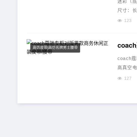
迷彩（底
尺寸：长1
材质：c
123
皮质柔软
现货供应
coa
高仿皮带|高仿名牌男士腰带
coac
高真空电
127