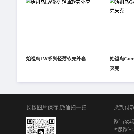
始祖鸟LW系列轻薄软壳外套
始祖鸟Gam
夹克
长按图片保存,微信扫一扫
货到付款
微信商城
客服微信1：