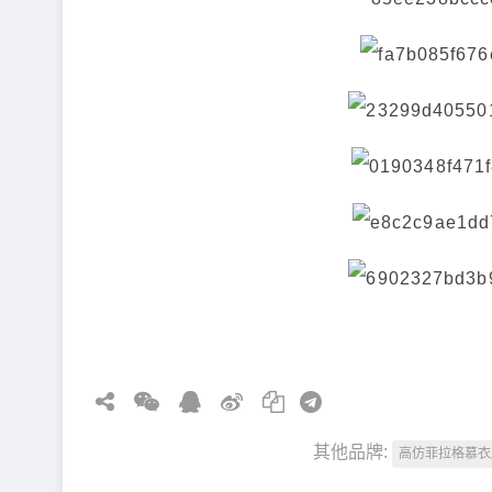
其他品牌:
高仿菲拉格慕衣