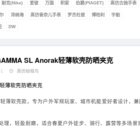
耐克(Nike)
爱彼
万国
积家
伯爵(PIAGET)
高仿古驰手表
尔
沛纳海
高仿香奈儿手表
罗杰杜彼
博柏利
宇舶
舵
DW
GAMMA SL Anorak轻薄软壳防晒夹克
41
高仿始祖鸟
rak轻薄软壳防晒夹克
rak，轻薄软壳款，专为户外军规玩家、城市机能爱好者设计，兼
水处理，轻盈耐磨，适合春夏户外徒步、骑行、露营等多场景