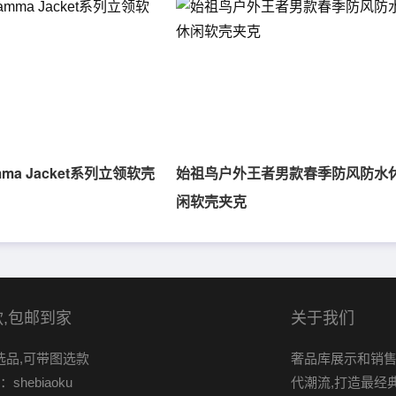
ma Jacket系列立领软壳
始祖鸟户外王者男款春季防风防水
闲软壳夹克
,包邮到家
关于我们
选品,可带图选款
奢品库展示和销售
shebiaoku
代潮流,打造最经