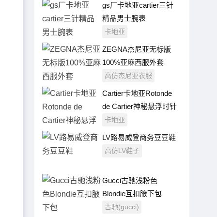
gs厂卡地亚cartier三针
精品男士腕表
卡地亚
ZEGNA杰尼亚无标版
100%亚麻西服外套
高仿杰尼亚衣服
Cartier卡地亚Rotonde
de Cartier神秘悬浮时针
腕表
卡地亚
LV路易威登商务豆豆鞋
高仿LV鞋子
Gucci古驰浅粉色
Blondie互扣腋下包
古驰(gucci)