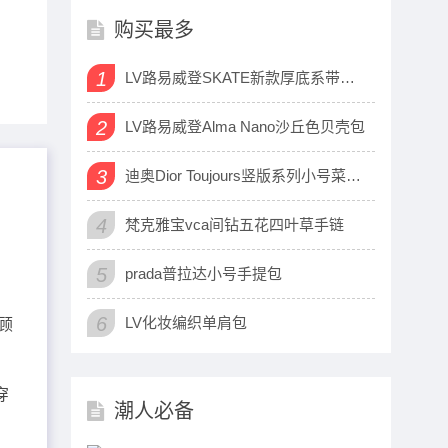
购买最多
1
LV路易威登SKATE新款厚底系带运动鞋
2
LV路易威登Alma Nano沙丘色贝壳包
3
迪奥Dior Toujours竖版系列小号菜篮子包
4
梵克雅宝vca间钻五花四叶草手链
5
prada普拉达小号手提包
6
LV化妆编织单肩包
顾
穿
潮人必备