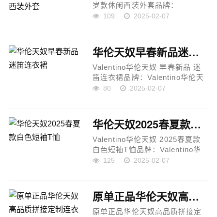
岁款休闲西装外套品牌：
Valentino华伦天奴款式：春夏贺
109
2025-02-07
岁款休闲西装外套设计亮点：时
尚简约：大气得体的设计，简约
中凸显精致感，适合各种场合穿
华伦天奴早春新品迷笛连衣裙
着，兼具休...
Valentino华伦天奴 早春新品 迷
笛连衣裙品牌：Valentino华伦天
奴款式：迷笛连衣裙设计亮点：
80
2025-02-07
高端面料：采用真丝混纺斜纹缎
面料，质感优雅，舒适透气，展
现女性独特的柔美气质，完美适
华伦天奴2025春夏款白色短袖T恤
应春季...
Valentino华伦天奴 2025春夏款
白色短袖T恤品牌：Valentino华
伦天奴款式：短袖T恤设计亮点：
125
2025-02-07
高品质面料：采用纯棉精梳棉面
料，触感柔软，透气性好，穿着
舒适，适合春夏季节穿搭。百搭
原单正品华伦天奴高品质拼接定制连衣裙
设计：简...
原单正品华伦天奴高品质拼接定