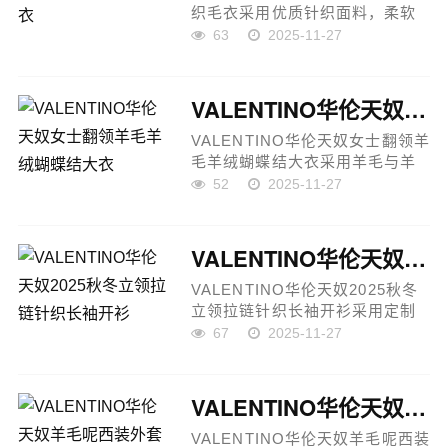
织毛衣采用优质针织面料，柔软
亲肤，贴身舒适且保暖性佳。V领
63
2025-11-27
设计流畅自然，修饰颈部线条，
可通过敞开或系紧不同方式展现
随性或优雅气质。大胆撞色设
VALENTINO华伦天奴女士翻领羊毛羊绒蝴蝶结大衣
计...
VALENTINO华伦天奴女士翻领羊
毛羊绒蝴蝶结大衣采用羊毛与羊
绒混纺面料，柔软舒适且保暖性
52
2025-11-27
极佳，穿着如同被温暖怀抱包
裹。翻领设计优雅知性，修饰脸
型同时增添气质感；领口触感细
VALENTINO华伦天奴2025秋冬立领拉链针织长袖开衫
腻...
VALENTINO华伦天奴2025秋冬
立领拉链针织长袖开衫采用定制
YB进口羊毛混纺纱线，面料柔软
67
2025-11-27
舒适且质感上乘。立领设计搭配
螺纹坑条领边与袖口，优雅知
性；前襟拉链开合，方便穿脱并
VALENTINO华伦天奴羊毛呢西装外套
提升...
VALENTINO华伦天奴羊毛呢西装