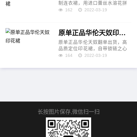
制连衣裙，用进口蕾丝水溶花拼
色修饰，高难度的拼接定制染色
162
2022-03-19
（固色）工艺从颜色到面料，种
类非一般的繁多每个颜色的水溶
蕾丝花都是定染的满足小仙女们
原单正品华伦天奴印花裙
的...
原单正品华伦天奴翻单出货，高
品质定位印花裙，自带锁链之心
的迷醉有着最鲜明的青春、魅力
164
2022-03-19
这扑面而来的&ldquo;知了心链
&rdquo;用蓝调表达的绿意，温
柔、内敛；版型完全不挑人穿
皆...
长按图片保存,微信扫一扫