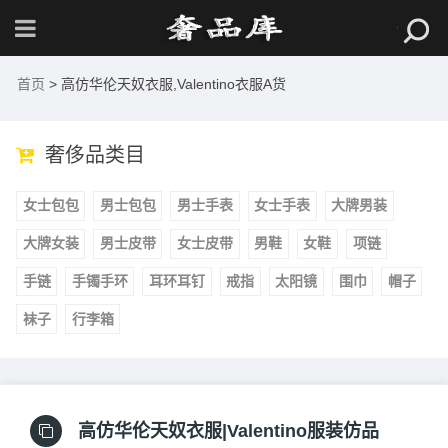
首页
> 高仿华伦天奴衣服,Valentino衣服A货
奢侈品类目
女士包包
男士包包
男士手表
女士手表
大牌男装
大牌女装
男士皮带
女士皮带
男鞋
女鞋
项链
手链
手镯手环
耳环耳钉
戒指
太阳镜
围巾
帽子
袜子
行李箱
高仿华伦天奴衣服|Valentino服装仿品