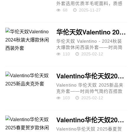
外套选用优质羊毛呢面料，质感
细腻且保暖性佳，兼具舒适与挺
68
2025-11-27
括效果。版型干练利落，线条流
畅，穿着显时髦有致，易于搭配
多种日常穿搭风格。细节考究，
华伦天奴Valentino 2024秋装大爆款休闲西装外套
每处...
华伦天奴 Valentino - 2024秋装
大爆款休闲西装外套——时尚简
约，精致大气——产品亮点时尚
110
2025-02-12
简约设计：这款西装外套采用最
为简约却极具时尚感的设计，注
重细节，既大气得体，又在随
Valentino华伦天奴2025新品夹克外套
意...
Valentino 华伦天奴 2025新品夹
克外套——时尚帅气简约百搭款
——产品亮点时尚设计：简约而
103
2025-02-12
不失潮流感，胸前顶级印花图案
与字母logo设计，展现品牌独特
的时尚态度，凸显个性与气质...
Valentino华伦天奴2025春夏贺岁款休闲西装外套
Valentino华伦天奴 2025春夏贺