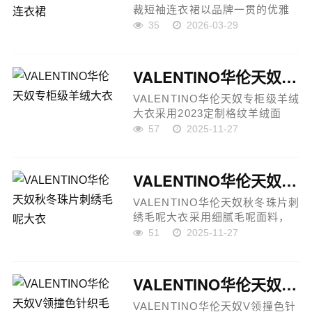
裁短袖连衣裙以品牌一贯的优雅
美学为核心，这款连衣裙融合简
35
2026-03-29
约线条与立体剪裁设计，整体造
型低调奢华，尽显高贵典雅气
质，同时散发温柔知性的女性
VALENTINO华伦天奴专柜级羊绒大衣
魅...
VALENTINO华伦天奴专柜级羊绒
大衣采用2023定制格纹羊绒面
料，高克重加厚设计，保暖性佳
57
2025-11-27
且面料质感细腻。版型挺括，免
熨烫处理，简约大气的设计风格
凸显高级感与奢华气质。搭配同
VALENTINO华伦天奴秋冬珠片刺绣毛呢大衣
面...
VALENTINO华伦天奴秋冬珠片刺
绣毛呢大衣采用细腻毛呢面料，
保暖舒适且质感高级。全身珠片
51
2025-11-27
刺绣工艺精致，每一针每一线都
彰显品牌匠心与奢华质感。大衣
剪裁利落，版型标准，穿着显
VALENTINO华伦天奴V领撞色针织毛衣
瘦...
VALENTINO华伦天奴V领撞色针