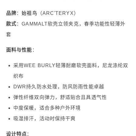
品牌
：
始祖鸟
（ARC'TERYX）
款式
：GAMMALT软壳立领夹克，春季功能性轻薄外
套
面料与性能
：
采用WEE BURLY轻薄耐磨软壳面料，尼龙涤纶双
织布
DWR持久防水处理，防风防雨性能卓越
弹性纤维双向弹力，舒适贴合且具透气性
中度保暖，适合多种户外环境
吸湿排汗，活动时保持干爽
设计特点
：