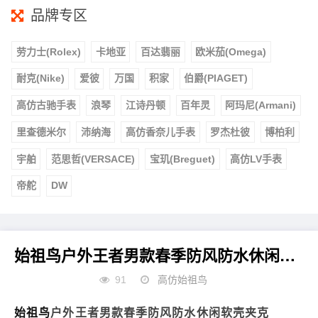
品牌专区
劳力士(Rolex)
卡地亚
百达翡丽
欧米茄(Omega)
耐克(Nike)
爱彼
万国
积家
伯爵(PIAGET)
高仿古驰手表
浪琴
江诗丹顿
百年灵
阿玛尼(Armani)
里查德米尔
沛纳海
高仿香奈儿手表
罗杰杜彼
博柏利
宇舶
范思哲(VERSACE)
宝玑(Breguet)
高仿LV手表
帝舵
DW
始祖鸟户外王者男款春季防风防水休闲软壳夹克
91
高仿始祖鸟
始祖鸟
户外王者男款春季防风防水休闲软壳夹克