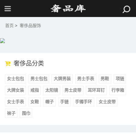
首页
>
奢侈品服饰
奢侈品分类
女士包包
男士包包
大牌男装
男士手表
男鞋
项链
大牌女装
戒指
太阳镜
男士皮带
耳环耳钉
行李箱
女士手表
女鞋
帽子
手链
手镯手环
女士皮带
袜子
围巾