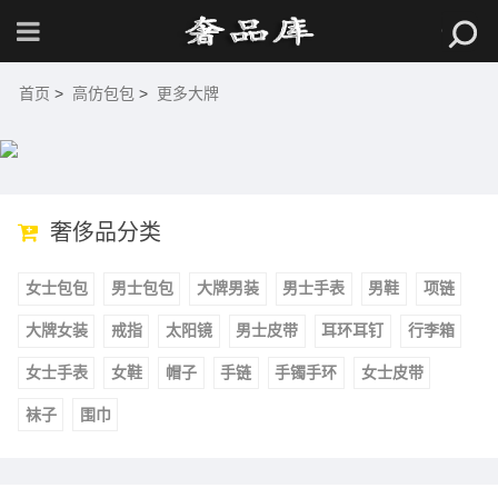
首页
>
高仿包包
>
更多大牌
奢侈品分类
女士包包
男士包包
大牌男装
男士手表
男鞋
项链
大牌女装
戒指
太阳镜
男士皮带
耳环耳钉
行李箱
女士手表
女鞋
帽子
手链
手镯手环
女士皮带
袜子
围巾