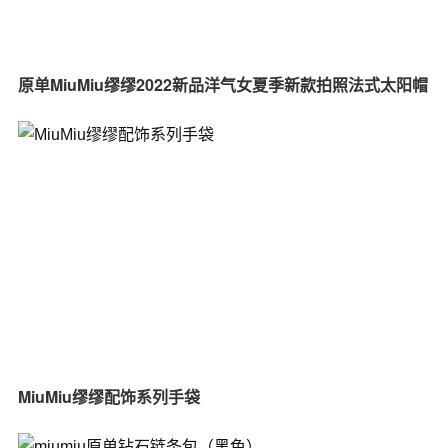
原单MiuMiu缪缪2022新品洋气女夏季新款拍照法式太阳帽
MiuMiu缪缪配饰系列手袋