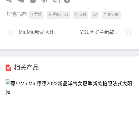
其他品牌:
圣罗兰
芬迪(Fendi)
巴宝莉
LV
华伦天奴
MiuMiu新品大Hobo款托特包
YSL圣罗兰新款秋冬Cabas托特包
相关产品