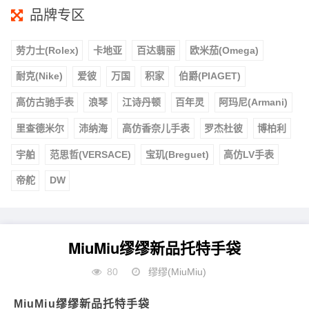
品牌专区
劳力士(Rolex)
卡地亚
百达翡丽
欧米茄(Omega)
耐克(Nike)
爱彼
万国
积家
伯爵(PIAGET)
高仿古驰手表
浪琴
江诗丹顿
百年灵
阿玛尼(Armani)
里查德米尔
沛纳海
高仿香奈儿手表
罗杰杜彼
博柏利
宇舶
范思哲(VERSACE)
宝玑(Breguet)
高仿LV手表
帝舵
DW
MiuMiu缪缪新品托特手袋
80
缪缪(MiuMiu)
MiuMiu缪缪新品托特手袋