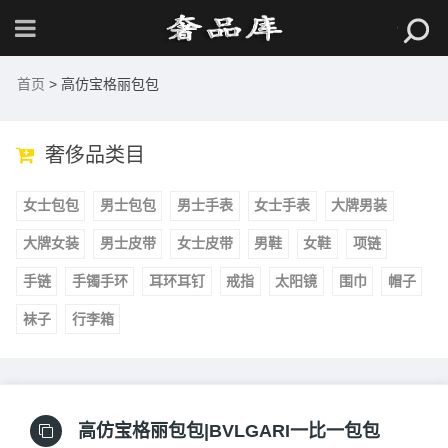
首页
> 高仿宝格丽包包
奢侈品类目
女士包包
男士包包
男士手表
女士手表
大牌男装
大牌女装
男士皮带
女士皮带
男鞋
女鞋
项链
手链
手镯手环
耳环耳钉
戒指
太阳镜
围巾
帽子
袜子
行李箱
高仿宝格丽包包|BVLGARI一比一包包