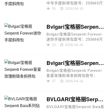
中号手提斜挎包款号：293665尺
寸：20.5 × 15 × 9cm外层材质：
30
2026-04-16
小牛皮内里材质：羊皮肩带：皮
革肩带五金：蛇首磁扣产品说
明：采用优质小牛皮打造包身，
Bvlgari宝格丽Serpenti Forever迷你手提斜挎包
搭配细...
Bvlgari宝格丽Serpenti Forever
迷你手提斜挎包款号：293666尺
寸：19 × 11 × 6cm材质：小牛皮
22
2026-04-16
五金：蛇首磁扣 蛇形链条肩带：
链条+皮革肩带产品说明：采用优
质小牛皮材质打造，皮质细腻
Bvlgari宝格丽Serpenti Forever星星玫瑰粉链条斜挎包
柔...
Bvlgari宝格丽Serpenti Forever
星星玫瑰粉链条斜挎包款号：
294650尺寸：20 × 11 × 3.5cm
27
2026-04-16
外层材质：星星玫瑰粉小牛皮内
里材质：月光珍珠色小羊皮五
金：蛇首磁扣 金属链条产品说
BVLGARI宝格丽Serpenti Baia系列钻石白小号肩包
明：采...
BVLGARI宝格丽Serpenti Baia系