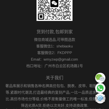
货到付款,包邮到家
微信商城选品,可带图选款
客服微信1：shebiaoku
客服微信2：FKDPPP
Email：wmyzwp@gmail.com
档口地址：广州市白云区机场路1号
关于我们
奢品库展示和销售各种名牌高仿包包、腕表、皮带、鞋服首饰
等.紧跟时代潮流,打造最经典的复刻产品,一比一品质追求性价
比.高仿市场也分等级,价格不是衡量做工的唯一标准,但是可以
筛选劣质A货.拒绝以次充好,支持退换政策.