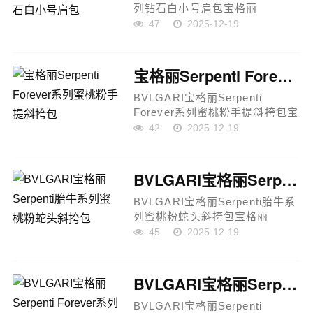
列钻石白小号肩包宝格丽
Serpenti Baia 系列小号肩包，延
47
2025-12-19
续品牌标志性的蛇首美学，将现
代摩登气质与实用功能巧妙融
合。包身选用柔软耐磨的钻石
宝格丽Serpenti Forever系列蜜桃粉手提斜挎包
白...
BVLGARI宝格丽Serpenti
Forever系列蜜桃粉手提斜挎包宝
格丽 Serpenti Forever 系列手提
42
2025-12-19
斜挎包以清新柔和的蜜桃粉色
调，重新演绎品牌标志性的经典
设计，将现代感与灵动魅力融
BVLGARI宝格丽Serpenti胎牛系列蜜桃粉蛇头斜挎包
为...
BVLGARI宝格丽Serpenti胎牛系
列蜜桃粉蛇头斜挎包宝格丽
Serpenti 胎牛系列蜜桃粉色斜挎
45
2025-12-19
包，灵感源自自然之美，以柔和
细腻的色调诠释女性的优雅与魅
力。精选胎牛皮材质，皮质柔
BVLGARI宝格丽Serpenti Forever系列紫红石榴石红色小号斜挎包
软...
BVLGARI宝格丽Serpenti