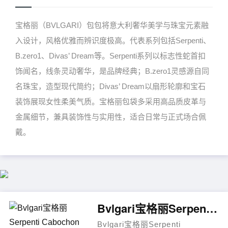
宝格丽（BVLGARI）包包将意大利奢华美学与珠宝元素融
入设计，风格优雅而辨识度极高。代表系列包括Serpenti、
B.zero1、Divas’ Dream等。Serpenti系列以标志性蛇首扣
饰闻名，线条灵动奢华，是品牌经典；B.zero1灵感源自同
名珠宝，造型现代简约；Divas’ Dream以扇形轮廓和宝石
装饰展现女性柔美气质。宝格丽包袋多采用高品质皮革与
金属细节，兼具装饰性与实用性，适合日常与正式场合佩
戴。
Bvlgari宝格丽Serpenti Cabochon迷你斜挎手提包
Bvlgari宝格丽Serpenti