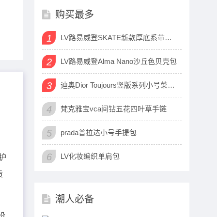
购买最多
1
LV路易威登SKATE新款厚底系带运动鞋
2
LV路易威登Alma Nano沙丘色贝壳包
3
迪奥Dior Toujours竖版系列小号菜篮子包
4
梵克雅宝vca间钻五花四叶草手链
5
prada普拉达小号手提包
6
LV化妆编织单肩包
护
质
潮人必备
设