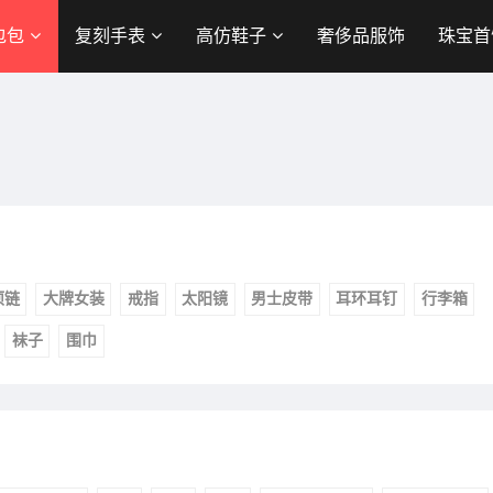
包包
复刻手表
高仿鞋子
奢侈品服饰
珠宝首
项链
大牌女装
戒指
太阳镜
男士皮带
耳环耳钉
行李箱
袜子
围巾