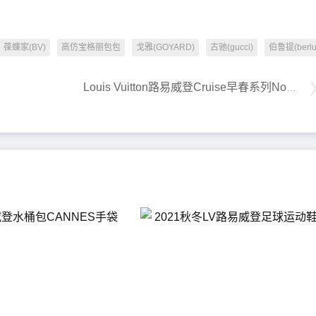
葆蝶家(BV)
高仿宝格丽包包
戈雅(GOYARD)
古驰(gucci)
伯鲁提(berlut
Louis Vuitton路易威登Cruise早春系列Noé手袋