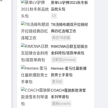
原单LV驴牌2021秋冬新
品枕头包
LV
TB汤姆布朗双开拉链经
典四杠连帽卫衣
高仿TB衣服
RIMOWA日默瓦铝镁合
金斜挎包/竖款单肩包
日默瓦(rimowa)
Hermes-爱马仕最新爆
款男士手拿包
爱马仕
COACH蔻驰新款滑雪
系列琴谱包
蔻驰(coach)