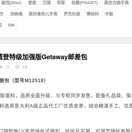
耐克(Nike)
爱彼
万国
积家
伯爵(PIAGET)
高仿古驰手表
尔
沛纳海
高仿香奈儿手表
罗杰杜彼
博柏利
宇舶
舵
DW
n路易威登特级加强版Getaway邮差包
75
LV
y邮差包（型号M12518）
加强版面料，品质全面升级，与专柜同步发售，配备礼品袋、保
料选用意大利A级正品代工厂优质皮革，结合精湛手工、优
，前翻盖口袋配备LV字母快拆式搭扣，时尚且实用。可调节锦纶肩带