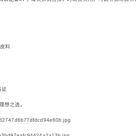
级皮料
格证
理想之选。