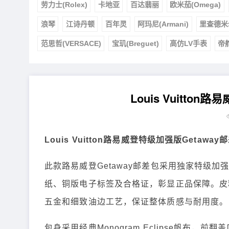
劳力士(Rolex)
卡地亚
百达翡丽
欧米茄(Omega)
浪琴
江诗丹顿
百年灵
阿玛尼(Armani)
里查德米
范思哲(VERSACE)
宝玑(Breguet)
高仿LV手表
帝
Louis Vuitto
Louis Vuitton路易威登特级加强版Getawa
此款路易威登Getaway邮差包采用独家特级
纸、铜版电子标签及合格证，彰显正品保障。皮
五金和细致油边工艺，保证整体质感与耐用度。
包身采用经典Monogram Eclipse帆布