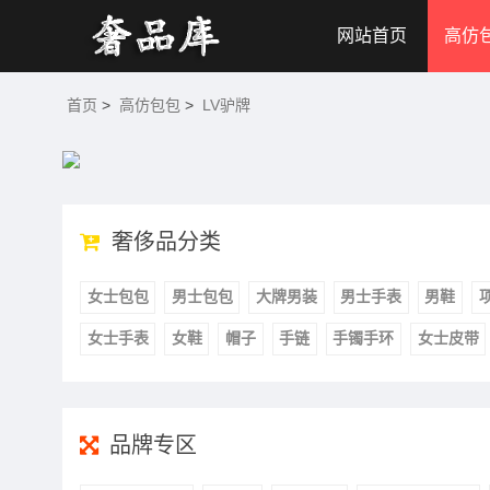
网站首页
高仿
首页
>
高仿包包
>
LV驴牌
奢侈品分类
女士包包
男士包包
大牌男装
男士手表
男鞋
女士手表
女鞋
帽子
手链
手镯手环
女士皮带
品牌专区