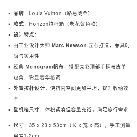
品牌
：Louis Vuitton（路易威登）
款式
：Horizon拉杆箱（老花紫色款）
设计特点
：
由工业设计大师
Marc Newson
匠心打造，兼具时
尚与实用性
经典
Monogram帆布
，搭配亮彩顶部手柄与皮革
包角，彰显奢华格调
外置拉杆设计
，使箱内空间更加平坦，提升收纳效
率
登机箱尺寸，体积紧凑但容量充裕，满足旅行需求
尺寸
：35 x 23 x 53cm（长 x 宽 x 高），手工测量
误差1-2cm