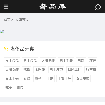
首页
>
大牌周边
奢侈品分类
女士包包
男士包包
大牌男装
男士手表
男鞋
项链
大牌女装
戒指
太阳镜
男士皮带
耳环耳钉
行李箱
女士手表
女鞋
帽子
手链
手镯手环
女士皮带
袜子
围巾