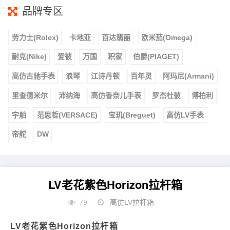
品牌专区
劳力士(Rolex)
卡地亚
百达翡丽
欧米茄(Omega)
耐克(Nike)
爱彼
万国
积家
伯爵(PIAGET)
高仿古驰手表
浪琴
江诗丹顿
百年灵
阿玛尼(Armani)
里查德米尔
沛纳海
高仿香奈儿手表
罗杰杜彼
博柏利
宇舶
范思哲(VERSACE)
宝玑(Breguet)
高仿LV手表
帝舵
DW
LV老花紫色Horizon拉杆箱
79
高仿LV拉杆箱
LV老花紫色Horizon拉杆箱