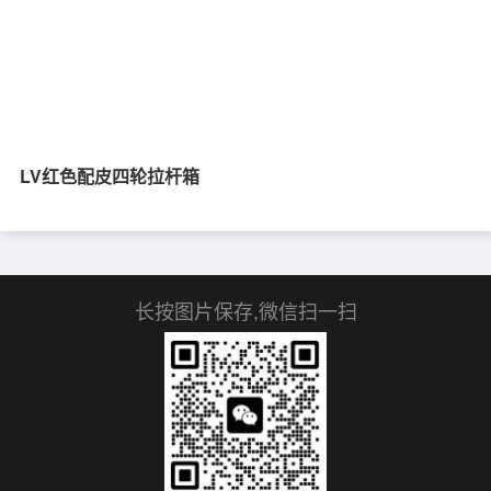
LV红色配皮四‮拉轮‬杆箱
长按图片保存,微信扫一扫