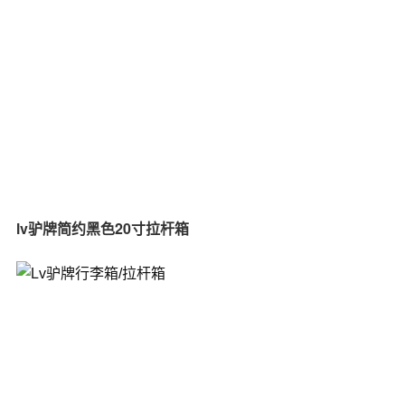
lv驴牌简约黑色20寸拉杆箱