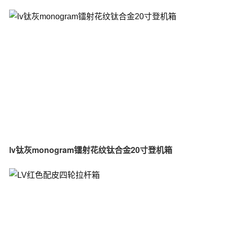
lv钛灰monogram镭射花纹钛合金20寸登机箱