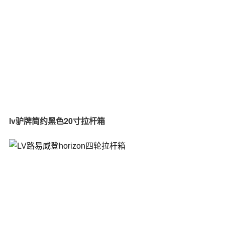
lv驴牌简约黑色20寸拉杆箱