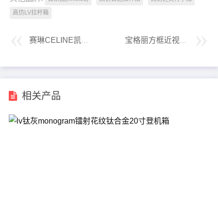
高仿LV拉杆箱
赛琳CELINE凯旋门羊毛棒球帽
宝格丽方框近视眼镜
相关产品