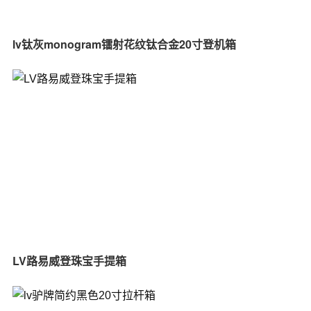
lv钛灰monogram镭射花纹钛合金20寸登机箱
LV路易威登珠宝手提箱