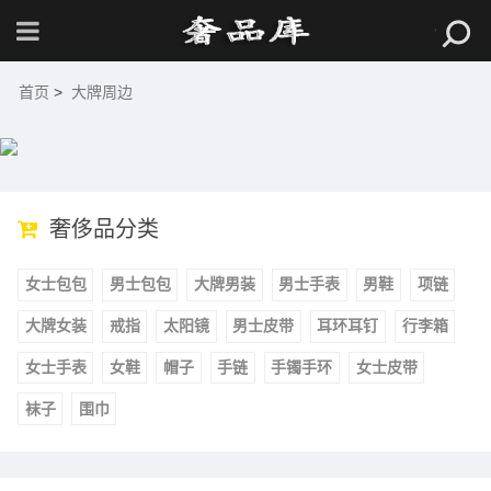
首页
>
大牌周边
奢侈品分类
女士包包
男士包包
大牌男装
男士手表
男鞋
项链
大牌女装
戒指
太阳镜
男士皮带
耳环耳钉
行李箱
女士手表
女鞋
帽子
手链
手镯手环
女士皮带
袜子
围巾