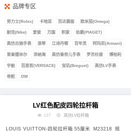
品牌专区
劳力士(Rolex)
卡地亚
百达翡丽
欧米茄(Omega)
耐克(Nike)
爱彼
万国
积家
伯爵(PIAGET)
高仿古驰手表
浪琴
江诗丹顿
百年灵
阿玛尼(Armani)
里查德米尔
沛纳海
高仿香奈儿手表
罗杰杜彼
博柏利
宇舶
范思哲(VERSACE)
宝玑(Breguet)
高仿LV手表
帝舵
DW
LV红色配皮四‮拉轮‬杆箱
127
高仿LV拉杆箱
LOUIS VUITTON-四‮拉轮‬杆箱 55厘米 M23218 规