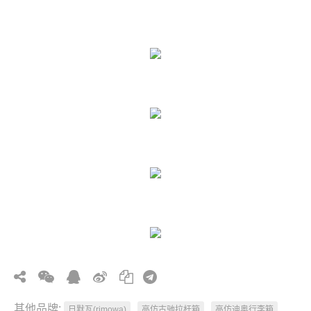
其他品牌:
日默瓦(rimowa)
高仿古驰拉杆箱
高仿迪奥行李箱