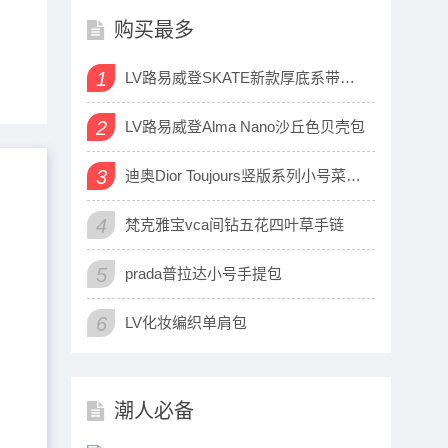
购买最多
1
LV路易威登SKATE新款厚底系带运动鞋
2
LV路易威登Alma Nano沙丘色贝壳包
3
迪奥Dior Toujours竖版系列小号菜篮子包
4
梵克雅宝vca间钻五花四叶草手链
5
，
prada普拉达小号手提包
6
LV化妆编织单肩包
潮人必备