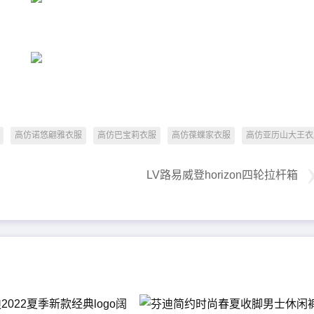
高仿诺悠翩雅衣服
高仿巴宝莉衣服
高仿葆蝶家衣服
高仿亚历山大王衣
LV路易威登horizon四轮拉杆箱