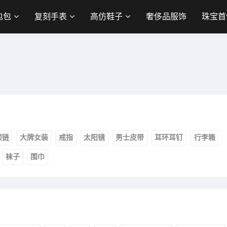
包包
复刻手表
高仿鞋子
奢侈品服饰
珠宝首
项链
大牌女装
戒指
太阳镜
男士皮带
耳环耳钉
行李箱
袜子
围巾