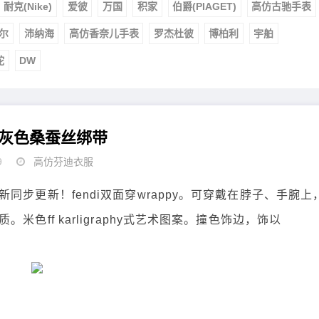
耐克(Nike)
爱彼
万国
积家
伯爵(PIAGET)
高仿古驰手表
尔
沛纳海
高仿香奈儿手表
罗杰杜彼
博柏利
宇舶
舵
DW
灰色桑蚕丝绑带
9
高仿芬迪衣服
步更新！fendi双面穿wrappy。可穿戴在脖子、手腕上
色ff karligraphy式艺术图案。撞色饰边，饰以