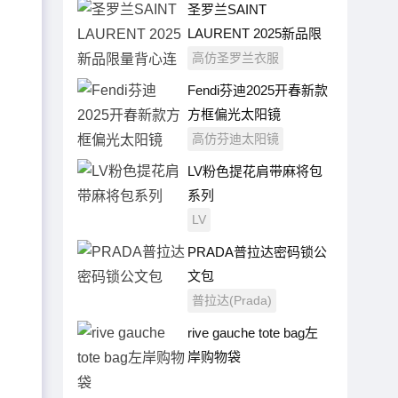
圣罗兰SAINT
LAURENT 2025新品限
量背心连衣裙
高仿圣罗兰衣服
Fendi芬迪2025开春新款
方框偏光太阳镜
高仿芬迪太阳镜
LV粉色提花肩带麻将包
系列
LV
PRADA普拉达密码锁公
文包
普拉达(Prada)
rive gauche tote bag左
岸购物袋