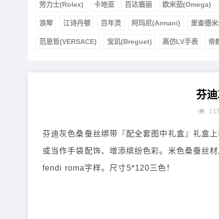
劳力士(Rolex)
卡地亚
百达翡丽
欧米茄(Omega)
浪琴
江诗丹顿
百年灵
阿玛尼(Armani)
里查德米
范思哲(VERSACE)
宝玑(Breguet)
高仿LV手表
帝
芬迪
11
芬迪灰色桑蚕丝绑带『配全套图中礼盒』礼盒上新同
或当作手袋配饰、增添缤纷色彩。米色桑蚕丝材质。米
fendi roma字样。尺寸5*120三色！