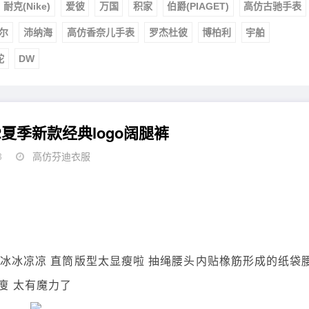
耐克(Nike)
爱彼
万国
积家
伯爵(PIAGET)
高仿古驰手表
尔
沛纳海
高仿香奈儿手表
罗杰杜彼
博柏利
宇舶
舵
DW
022夏季新款经典logo阔腿裤
3
高仿芬迪衣服
， 上身冰冰凉凉 直筒版型太显瘦啦 抽绳腰头内贴橡筋形成的纸袋
瘦 太有魔力了