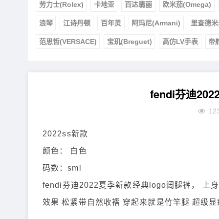
劳力士(Rolex)
卡地亚
百达翡丽
欧米茄(Omega)
浪琴
江诗丹顿
百年灵
阿玛尼(Armani)
里查德米
范思哲(VERSACE)
宝玑(Breguet)
高仿LV手表
帝
fendi芬迪2
12
2022ss新款
颜色： 白色
码数：sml
fendi芬迪2022夏季新款经典logo阔腿裤
效果 松紧带自然收褶 穿起来就是竹竿腿 超级显