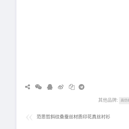
其他品牌:
高仿
范思哲斜纹桑蚕丝材质印花真丝衬衫