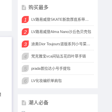
购买最多
1
LV路易威登SKATE新款厚底系带运动鞋
2
LV路易威登Alma Nano沙丘色贝壳包
3
迪奥Dior Toujours竖版系列小号菜篮子包
4
梵克雅宝vca间钻五花四叶草手链
5
prada普拉达小号手提包
6
LV化妆编织单肩包
腰
潮人必备