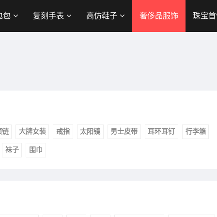
包包
复刻手表
高仿鞋子
奢侈品服饰
珠宝首
项链
大牌女装
戒指
太阳镜
男士皮带
耳环耳钉
行李箱
袜子
围巾