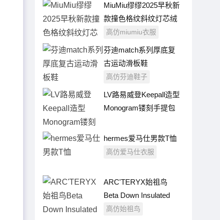
MiuMiu缪缪2025早秋新
款撞色格纹斜纹灯芯绒
领夹克外套
高仿miumiu衣服
芬迪match系列厚底复
古运动滑板鞋
高仿芬迪鞋子
LV路易威登Keepall造型
Monogram镂刻手提包
钥匙扣
hermes爱马仕男款T恤
高仿爱马仕衣服
ARC'TERYX始祖鸟
Beta Down Insulated
Jacket男款压胶羽绒服
高仿始祖鸟