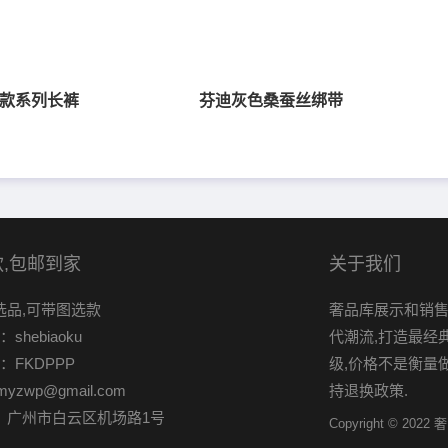
款系列长裤
芬迪灰色桑蚕丝绑带
,包邮到家
关于我们
选品,可带图选款
奢品库展示和销售
shebiaoku
代潮流,打造最经
：FKDPPP
级,价格不是衡量
myzwp@gmail.com
持退换政策.
：广州市白云区机场路1号
Copyright © 2