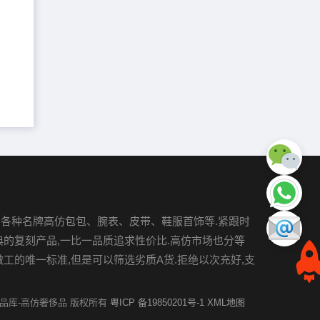
各种名牌高仿包包、腕表、皮带、鞋服首饰等.紧跟时
典的复刻产品,一比一品质追求性价比.高仿市场也分等
做工的唯一标准,但是可以筛选劣质A货.拒绝以次充好,支
022 奢品库-高仿奢侈品 版权所有
粤ICP 备19850201号-1
XML地图