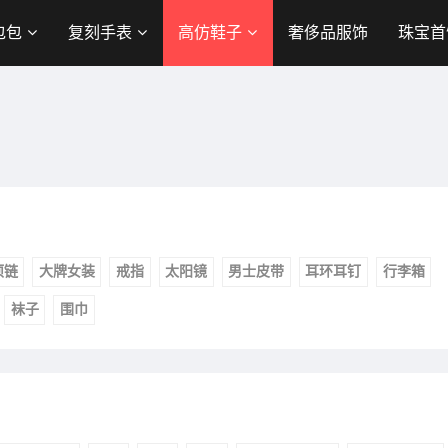
包包
复刻手表
高仿鞋子
奢侈品服饰
珠宝首
项链
大牌女装
戒指
太阳镜
男士皮带
耳环耳钉
行李箱
袜子
围巾