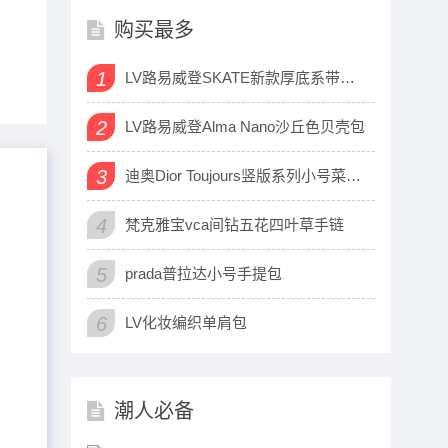
购买最多
1
LV路易威登SKATE新款厚底系带运动鞋
2
LV路易威登Alma Nano沙丘色贝壳包
3
迪奥Dior Toujours竖版系列小号菜篮子包
4
梵克雅宝vca间钻五花四叶草手链
5
prada普拉达小号手提包
6
LV化妆编织单肩包
潮人必备