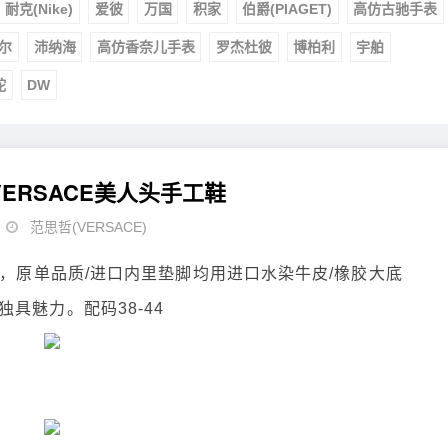
耐克(Nike)
爱彼
万国
积家
伯爵(PIAGET)
高仿古驰手表
尔
沛纳海
高仿香奈儿手表
罗杰杜彼
博柏利
宇舶
舵
DW
ERSACE美人头手工鞋
范思哲(VERSACE)
品，原单品质/进口内里垫脚均用进口水染牛皮/橡胶大底
具魅力。配码38-44