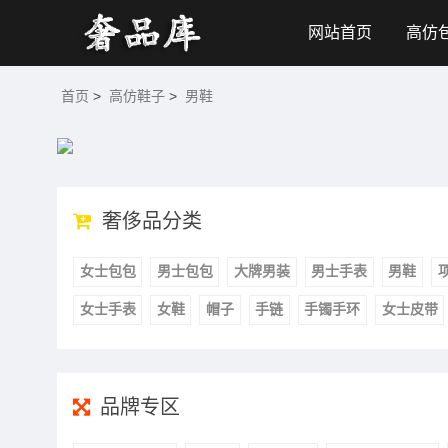
网站首页
高仿
首页
>
高仿鞋子
>
男鞋
奢侈品分类
女士包包
男士包包
大牌男装
男士手表
男鞋
女士手表
女鞋
帽子
手链
手镯手环
女士皮带
品牌专区