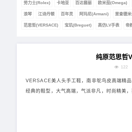
劳力士(Rolex)
卡地亚
百达翡丽
欧米茄(Omega)
浪琴
江诗丹顿
百年灵
阿玛尼(Armani)
里查德米
范思哲(VERSACE)
宝玑(Breguet)
高仿LV手表
帝
纯原范思哲V
122
VERSACE美人头手工鞋，南非鸵鸟皮高端精
经典的鞋型，大气高端，气派非凡，时尚精美，独