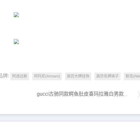
品牌:
阿迪达斯
阿玛尼(Armani)
高仿大牌挂饰
高仿名牌袜子
耐克(Nik
gucci古驰同款鳄鱼肚皮喜玛拉雅白男款板鞋