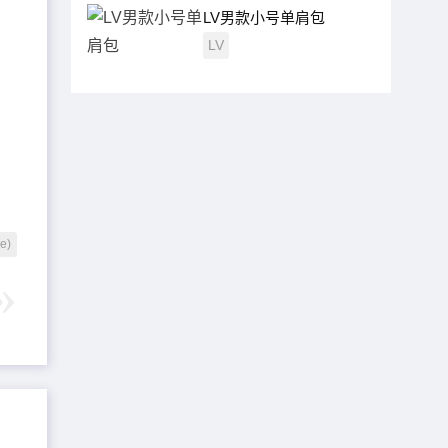
LV男款小号单肩包
LV
e)