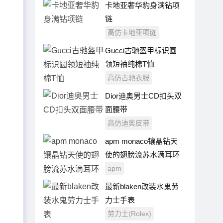
卡地亚奢华豹身满钻项
链
高仿卡地亚项链
Gucci古驰盔甲标识圆
领短袖纯棉T恤
高仿古驰衣服
Dior迪奥男士CD扣头双
面腰带
高仿迪奥皮带
apm monaco镶晶钻天
使的翅膀流苏水滴耳环
apm
最新blaken改装水鬼劳
力士手表
劳力士(Rolex)