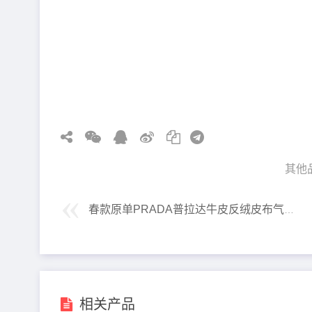
其他
春款原单PRADA普拉达牛皮反绒皮布气囊底超轻运动休闲鞋
相关产品