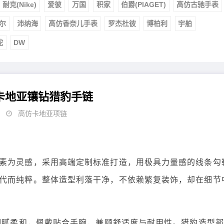
耐克(Nike)
爱彼
万国
积家
伯爵(PIAGET)
高仿古驰手表
尔
沛纳海
高仿香奈儿手表
罗杰杜彼
博柏利
宇舶
舵
DW
ier卡地亚镶钻猎豹手链
高仿卡地亚项链
素为灵感，采用高端定制标准打造，用极具力量感的线条勾
代而纯粹。整体造型利落干净，不依赖繁复装饰，却在细节
泽细腻柔和，佩戴贴合手腕，兼顾舒适度与耐用性。猎豹造型部