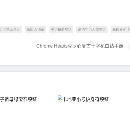
仿卡地亚项链
高仿LV项链
高仿伯爵项链
高仿华伦天奴项链
高仿古驰项
Chrome Hearts克罗心复古十字花白钻手链