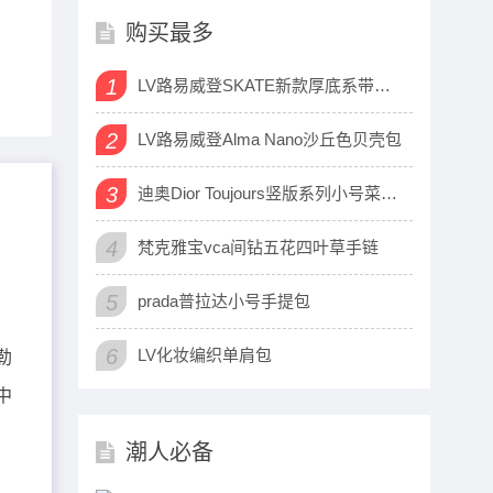
购买最多
1
LV路易威登SKATE新款厚底系带运动鞋
2
LV路易威登Alma Nano沙丘色贝壳包
3
迪奥Dior Toujours竖版系列小号菜篮子包
4
梵克雅宝vca间钻五花四叶草手链
5
prada普拉达小号手提包
6
LV化妆编织单肩包
勒
中
潮人必备