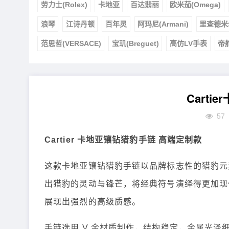
劳力士(Rolex)
卡地亚
百达翡丽
欧米茄(Omega)
浪琴
江诗丹顿
百年灵
阿玛尼(Armani)
里查德米
范思哲(VERSACE)
宝玑(Breguet)
高仿LV手表
帝
Cart
57
Cartier 卡地亚镶钻猎豹手链 高端定制款
这款卡地亚镶钻猎豹手链以品牌标志性的猎豹元
出猎豹的灵动与锋芒，将经典符号演绎得更加现
展现出强烈的高级质感。
手链选用 V 金材质制作，结构稳定，金属光