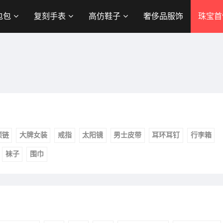
包包
复刻手表
高仿鞋子
奢侈品服饰
珠宝首
项链
大牌女装
戒指
太阳镜
男士皮带
耳环耳钉
行李箱
袜子
围巾