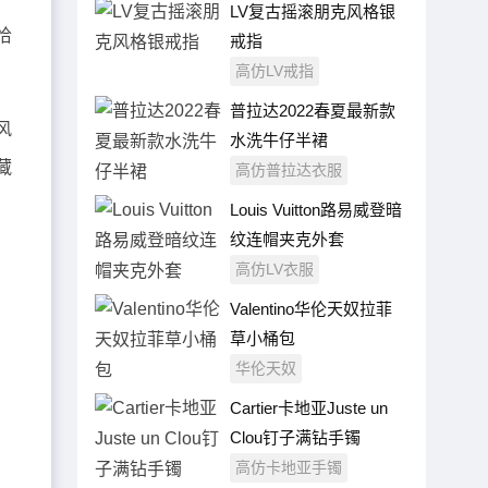
LV复古摇滚朋克风格银
恰
戒指
高仿LV戒指
普拉达2022春夏最新款
风
水洗牛仔半裙
藏
高仿普拉达衣服
Louis Vuitton路易威登暗
纹连帽夹克外套
高仿LV衣服
Valentino华伦天奴拉菲
草小桶包
华伦天奴
Cartier卡地亚Juste un
Clou钉子满钻手镯
高仿卡地亚手镯