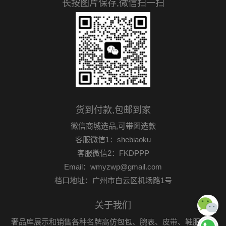
长按图片保存,微信扫一扫
货到付款,包邮到家
微信商城选品,可带图选款
客服微信1：shebiaoku
客服微信2：FKDPPP
Email：wmyzwp@gmail.com
档口地址：广州市白云区机场路1号
关于我们
奢品库展示和销售各种名牌高仿包包、腕表、皮带、鞋服首饰