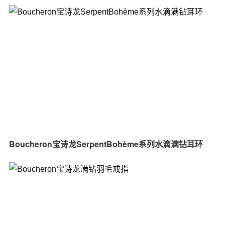
Boucheron宝诗龙SerpentBohème系列水滴满钻耳环