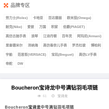
品牌专区
劳力士(Rolex)
卡地亚
百达翡丽
欧米茄(Omega)
耐克(Nike)
爱彼
万国
积家
伯爵(PIAGET)
高仿古驰手表
浪琴
江诗丹顿
百年灵
阿玛尼(Armani)
里查德米尔
沛纳海
高仿香奈儿手表
罗杰杜彼
博柏利
宇舶
范思哲(VERSACE)
宝玑(Breguet)
高仿LV手表
帝舵
DW
Boucheron宝诗龙中号满钻羽毛项链
61
宝诗龙
Boucheron
宝诗龙
中号满钻羽毛项链