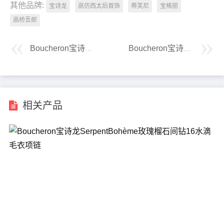
其他品牌:
宝诗龙
高仿西太后首饰
蒂芙尼
宝格丽
高桥吾郎
Boucheron宝诗龙小号羽毛戒指
Boucheron宝诗龙细排钻戒指
相关产品