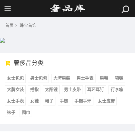
首页
>
珠宝首饰
奢侈品分类
女士包包
男士包包
大牌男装
男士手表
男鞋
项链
大牌女装
戒指
太阳镜
男士皮带
耳环耳钉
行李箱
女士手表
女鞋
帽子
手链
手镯手环
女士皮带
袜子
围巾