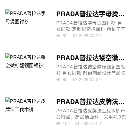
质感舒适柔软，透气性好，既符
合现代时尚需求，又体现了环保
PRADA普拉达字母烫图衬衫
理...
PRADA普拉达字母烫图衬衫 男
女同款 定制记忆棉面料 精致工艺
产品说明：这款PRADA字母烫图
92
2025-04-29
衬衫，采用定制超薄记忆棉织纹
面料，轻盈且舒适，给人一种柔
软亲肤的穿着体验。创新的红
PRADA普拉达镂空徽标翻领圆领衫
外...
PRADA普拉达镂空徽标翻领圆领
衫 男女同款 时尚刺绣设计产品说
明：这款PRADA普拉达镂空徽标
80
2025-04-29
翻领圆领衫，采用精致的镂空冰
丝棉质面料，面料触感舒适亲
肤，透气性极佳，适合各种季节
PRADA普拉达皮牌法工伐木裤
穿着...
PRADA普拉达皮牌法工伐木裤产
品特点：高品质面料：采用410克
双股高密帆布，厚重而坚韧，提
102
2025-03-31
升整体版型的立体感与质感。面