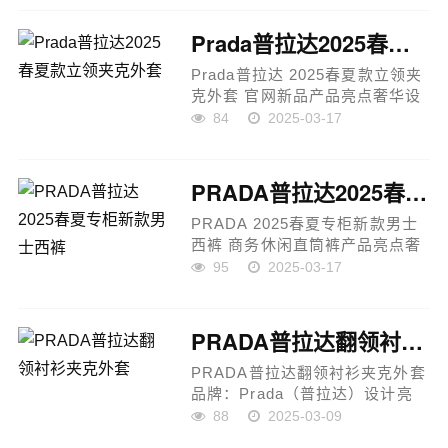
用性，同时带来独特的立体效
果。精致工艺：口袋部分采用过
Prada普拉达2025春夏款立领夹克外套
胶工艺，...
Prada普拉达 2025春夏款立领夹
克外套 官网新品产品亮点奢华设
计：Prada 2025春夏款立领夹克
84
2025-03-17
外套，秀场新品，顶级设计师巨
作，极简时尚与奢华完美结合，
展现非凡气质。高端面料：采用
PRADA普拉达2025春夏专柜新款男士西裤
专...
PRADA 2025春夏专柜新款男士
西裤 商务休闲直筒裤产品亮点奢
华设计：PRADA 2025春夏专柜
95
2025-03-17
新款男士西裤，完美版型设计，
兼具商务与休闲风格，展现高贵
与优雅。高端材质：采用欧洲进
PRADA普拉达翻领衬衫夹克外套
口原...
PRADA普拉达翻领衬衫夹克外套
品牌：Prada（普拉达）设计亮
点：采用定制棉质面料，质感舒
88
2025-03-09
适胸前珐琅金属三角标，经典品