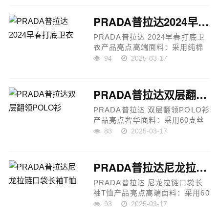
手感光滑且细腻，展现出精致的
质感与奢华感。精湛工艺：采用
PRADA普拉达2024早春打底卫衣
德国最...
PRADA普拉达 2024早春打底卫
衣产品亮点高端面料：采用纯棉
进口纱线定织而成，选用原版定
94
2025-03-17
制面料，市场上无现货，具有极
强的保暖性。网点紧密的格纹设
计，挡风效果极佳，适合春秋冬
PRADA普拉达双层翻领POLO衫
季节穿...
PRADA普拉达 双层翻领POLO衫
产品亮点奢华面料：采用60支丝
光精品双珠地定制面料，精选新
83
2025-03-17
疆小棉花纱线，经过精密工艺加
工，打造出极高成本的高端质
感。外里面料选用50支天丝尼龙
PRADA普拉达尼龙拉链口袋长袖T恤
面料...
PRADA普拉达 尼龙拉链口袋长
袖T恤产品亮点高端面料：采用60
支柔棉双面，手感柔软舒适；50
93
2025-03-17
支尼龙布作为口袋面料，增强耐