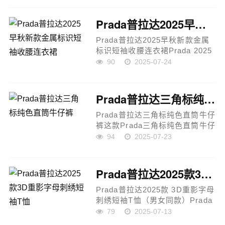
温功能，兼顾日常穿搭的舒适与
实用性。立领设计搭配同料包边
Prada普拉达2025早秋新款金属标识短袖收腰连衣裙
工艺...
Prada普拉达2025早秋新款金属
标识短袖收腰连衣裙Prada 2025
早秋系列重磅推出这款圆领短袖
90
2025-07-24
连衣裙，以定制斜纹全棉面料打
造，兼具光泽质感与舒适垂坠
感，呈现出高级哑光视觉效
Prada普拉达三角标纯色直筒牛仔裤
果。...
Prada普拉达三角标纯色直筒牛仔
裤这款Prada三角标纯色直筒牛仔
裤采用优质10×10麻棉竹节210克
94
2025-07-23
牛仔布，面料质感细腻且轻盈透
气。经典直筒廓形设计，结合对
比色缝线与后口袋标志...
Prada普拉达2025款3D重影字母刺绣短袖T恤
Prada普拉达2025款 3D重影字母
刺绣短袖T恤（男女同款）Prada
2025春夏新款短袖T恤，以经典
79
2025-07-13
简约廓形融合前卫设计语言，胸