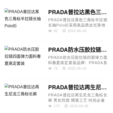
前采用品牌标志性3D重影字母
Logo泼墨刺绣工艺，立体感强
PRADA普拉达黑色三角标半拉链长袖Polo衫
烈，层次...
PRADA普拉达黑色三角标半拉链
长袖Polo衫采用高品质丝光珠地
棉面料，手感柔软细腻，亲肤透
92
2025-06-24
气，质地紧实且富有弹性，兼具
舒适性与挺括感。胸前饰以标志
性涂珐琅三角形金属徽标，融入
PRADA防水压胶拉链四面弹力面料春夏高定套装
半...
PRADA防水压胶拉链四面弹力面
料春夏高定套装品牌：PRADA系
列：春夏高级定制系列款式：防
76
2025-05-18
水压胶拉链四面弹力商务休闲套
装面料：意大利进口高档轻柔纤
维弹性面料，细腻柔软，舒适透
PRADA普拉达再生尼龙三角标长裤
气，挺括...
PRADA普拉达再生尼龙三角标长
裤 男女同款 精致工艺 时尚必备
产品说明：这款PRADA尼龙三角
172
2025-04-29
标长裤采用环保再生尼龙材质，