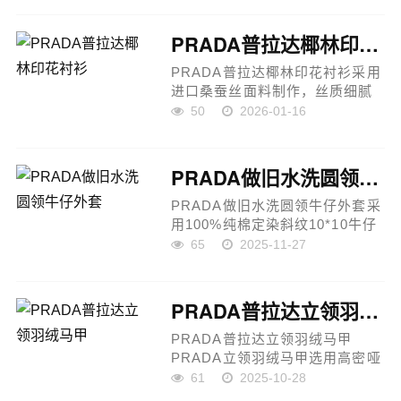
艺：定位裁床工艺，走线均匀扎
实，细节精致，裤脚平直锁边，
PRADA普拉达椰林印花衬衫
不易卷边...
PRADA普拉达椰林印花衬衫采用
进口桑蚕丝面料制作，丝质细腻
顺滑，触感柔软亲肤，自带温润
50
2026-01-16
珠光感，兼具良好的透气性与垂
坠度，上身轻盈不贴肤，展现高
端丝质面料特有的奢雅质感。衣
PRADA做旧水洗圆领牛仔外套
身运...
PRADA做旧水洗圆领牛仔外套采
用100%纯棉定染斜纹10*10牛仔
面料，经人工马骝与成衣洗褪工
65
2025-11-27
艺打造自然做旧效果，呈现高级
复古质感。外套为无衬里结构，
穿着轻松无负担；圆领搭配长袖
PRADA普拉达立领羽绒马甲
设...
PRADA普拉达立领羽绒马甲
PRADA立领羽绒马甲选用高密哑
光尼龙面料，触感柔滑且具挺括
61
2025-10-28
质感，轻盈抗皱同时兼具防风锁