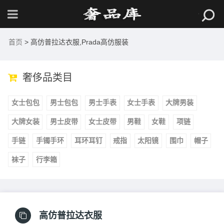
首页
> 高仿普拉达衣服,Prada高仿服装
奢侈品类目
女士包包
男士包包
男士手表
女士手表
大牌男装
大牌女装
男士皮带
女士皮带
男鞋
女鞋
项链
手链
手镯手环
耳环耳钉
戒指
太阳镜
围巾
帽子
袜子
行李箱
高仿普拉达衣服