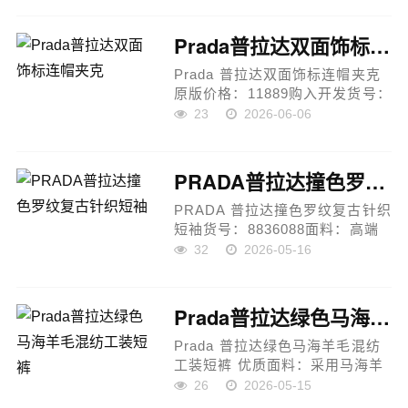
高级风格，结合运动休闲与都市
通勤元素，打造兼具舒适...
Prada普拉达双面饰标连帽夹克
Prada 普拉达双面饰标连帽夹克
原版价格：11889购入开发货号：
1684766-B60面料：再生尼龙面
23
2026-06-06
料工艺：专业挖袋工艺颜色：杏
色 / 藏蓝色版型：合身版型克
重：约390克尺码：S / M / L /
PRADA普拉达撞色罗纹复古针织短袖
XL适用性...
PRADA 普拉达撞色罗纹复古针织
短袖货号：8836088面料：高端
软糯混纺针织面料版型：宽松微
32
2026-05-16
阔落肩颜色：藏青色 / 浅灰色 /
深咖色 / 深灰色尺码：S / M / L /
XL适用性别：男女同款产品描...
Prada普拉达绿色马海羊毛混纺工装短裤
Prada 普拉达绿色马海羊毛混纺
工装短裤 优质面料：采用马海羊
毛混纺面料，挺括耐磨，触感干
26
2026-05-15
爽透气，适配多种身形。精细工