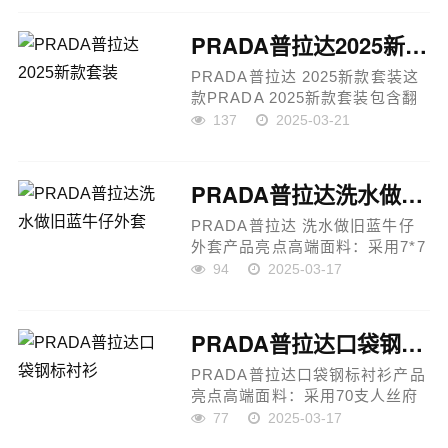
料柔软舒适，手感良好，且色泽
均匀一致，避免色差。重工洗水
PRADA普拉达2025新款套装
工艺：整...
PRADA普拉达 2025新款套装这
款PRADA 2025新款套装包含翻
领半拉链短袖上衣与中款半裙的
137
2025-03-21
完美组合，展现出独特的复古摩
登气息。整套搭配以定制YB进口
高织高密材质，兼具高级质感
PRADA普拉达洗水做旧蓝牛仔外套
与...
PRADA普拉达 洗水做旧蓝牛仔
外套产品亮点高端面料：采用7*7
10按牛仔料，特种色牛仔布，原
94
2025-03-17
版1:1定织定色，厚度为360克，
具有独特的纹理和质感，确保每
一件外套的高质量和精细工艺。
PRADA普拉达口袋钢标衬衫
独特...
PRADA普拉达口袋钢标衬衫产品
亮点高端面料：采用70支人丝府
绸布，原版定织定染，面料较为
77
2025-03-17
立体，表面经过丝光工艺处理，