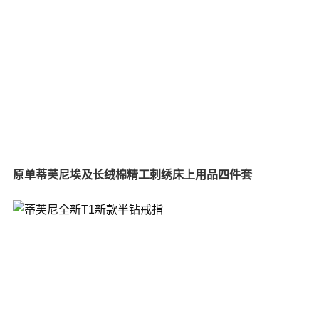
原单蒂芙尼埃及长绒棉精工刺绣床上用品四件套