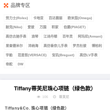
品牌专区
劳力士(Rolex)
卡地亚
百达翡丽
欧米茄(Omega)
耐克(Nike)
爱彼
万国
积家
伯爵(PIAGET)
高仿古驰手表
浪琴
江诗丹顿
百年灵
阿玛尼(Armani)
里查德米尔
沛纳海
高仿香奈儿手表
罗杰杜彼
博柏利
宇舶
范思哲(VERSACE)
宝玑(Breguet)
高仿LV手表
帝舵
DW
Tiffany蒂芙尼珠心项链（绿色款）
106
蒂芙尼
Tiffany&Co. 珠心项链（绿色款）