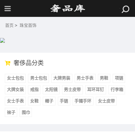
首页
>
珠宝首饰
奢侈品分类
女士包包
男士包包
大牌男装
男士手表
男鞋
项链
大牌女装
戒指
太阳镜
男士皮带
耳环耳钉
行李箱
女士手表
女鞋
帽子
手链
手镯手环
女士皮带
袜子
围巾