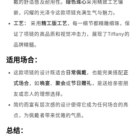
戴的舒适感及耐用性。
绿色珠心
采用精致工艺镶
嵌，闪耀的光泽令这款项链充满生气与魅力。
工艺：
采用
精工版工艺
，每一细节都精雕细琢，保
证了项链的高品质和视觉冲击力，展现了Tiffany的
品牌精髓。
适用场合：
这款项链的设计既适合
日常佩戴
，也能完美搭配
正
式场合
，如
晚宴
、
聚会
或
节日赠礼
，是送给亲密朋
友或恋人的理想选择。
简约而富有层次感的设计使得它成为任何场合的亮
点，为佩戴者带来优雅的气质。
总结：