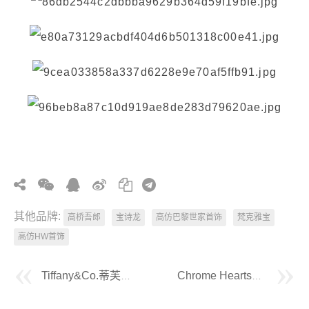
其他品牌:
高桥吾郎
宝诗龙
高仿巴黎世家首饰
梵克雅宝
高仿HW首饰
Tiffany&Co.蒂芙尼CNC粉钻T绳结项链
Chrome Hearts克罗心经典摇滚风格男女通用复古戒指