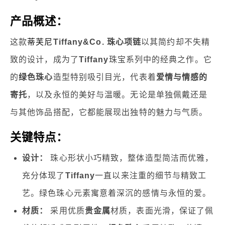
产品概述：
这款
蒂芙尼
Tiffany&Co. 珠心项链
以其简约却不失精
致的设计，成为了
Tiffany
珠宝系列中的经典之作。它
的
绿色珠心
造型特别吸引目光，代表着
爱情与情感的
寄托
，以及永恒的美好与温暖。无论是单独佩戴还是
与其他饰品搭配，它都能展现出独特的魅力与气质。
关键特点：
设计：
珠心形状小巧精致，整体造型简洁而优雅，
充分体现了
Tiffany
一直以来注重的细节与精致工
艺。绿色珠心元素寓意着深沉的感情与永恒的爱。
材质：
采用优质
贵金属
材质，表面光滑，保证了佩