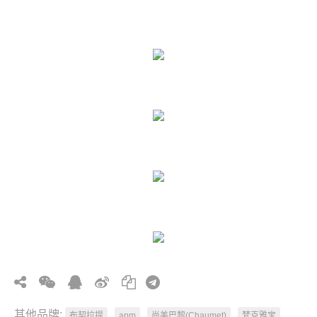
其他品牌:
布契拉提
apm
尚美巴黎(Chaumet)
梵克雅宝