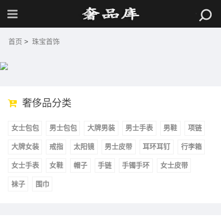
首页
>
珠宝首饰
奢侈品分类
女士包包
男士包包
大牌男装
男士手表
男鞋
项链
大牌女装
戒指
太阳镜
男士皮带
耳环耳钉
行李箱
女士手表
女鞋
帽子
手链
手镯手环
女士皮带
袜子
围巾