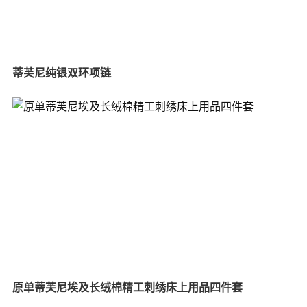
蒂芙尼纯银双环项链
原单蒂芙尼埃及长绒棉精工刺绣床上用品四件套