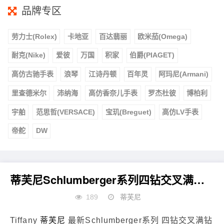
品牌专区
劳力士(Rolex)
卡地亚
百达翡丽
欧米茄(Omega)
耐克(Nike)
爱彼
万国
积家
伯爵(PIAGET)
高仿古驰手表
浪琴
江诗丹顿
百年灵
阿玛尼(Armani)
里查德米尔
沛纳海
高仿香奈儿手表
罗杰杜彼
博柏利
宇舶
范思哲(VERSACE)
宝玑(Breguet)
高仿LV手表
帝舵
DW
蒂芙尼Schlumberger系列四钻交叉满钻耳钩/耳钉
189
蒂芙尼
Tiffany
蒂芙尼
最新Schlumberger系列 四钻交叉满钻