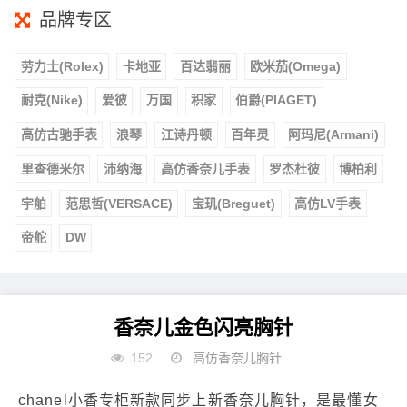
品牌专区
劳力士(Rolex)
卡地亚
百达翡丽
欧米茄(Omega)
耐克(Nike)
爱彼
万国
积家
伯爵(PIAGET)
高仿古驰手表
浪琴
江诗丹顿
百年灵
阿玛尼(Armani)
里查德米尔
沛纳海
高仿香奈儿手表
罗杰杜彼
博柏利
宇舶
范思哲(VERSACE)
宝玑(Breguet)
高仿LV手表
帝舵
DW
香奈儿金色闪亮胸针
152
高仿香奈儿胸针
chanel小香专柜新款同步上新香奈儿胸针，是最懂女