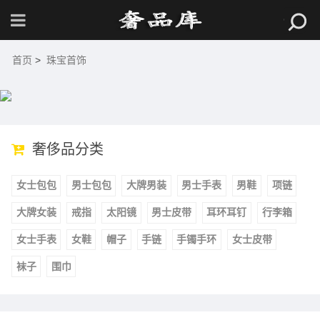
首页
>
珠宝首饰
奢侈品分类
女士包包
男士包包
大牌男装
男士手表
男鞋
项链
大牌女装
戒指
太阳镜
男士皮带
耳环耳钉
行李箱
女士手表
女鞋
帽子
手链
手镯手环
女士皮带
袜子
围巾