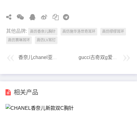
其他品牌:
高仿香奈儿胸针
高仿施华洛世奇耳环
高仿缪缪耳环
高仿赛琳耳环
高仿LV耳钉
香奈儿chanel亚克力方块金属双c耳钉
gucci古奇双g爱心互扣式手链项链
相关产品