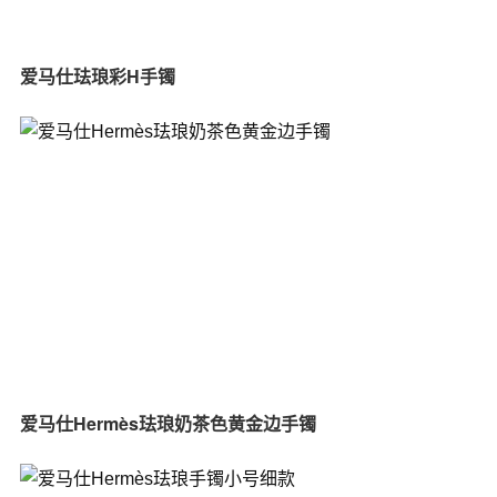
爱马仕珐琅彩H手镯
爱马仕Hermès珐琅奶茶色黄金边手镯