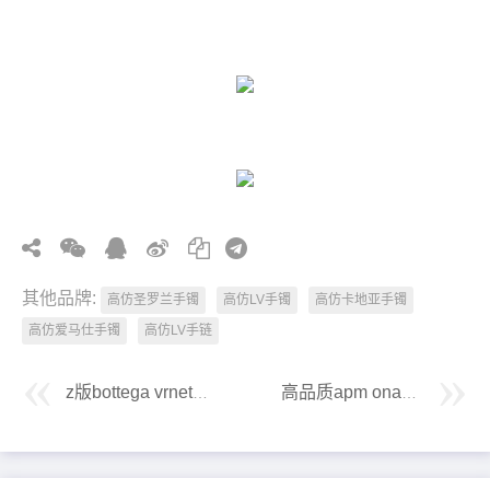
其他品牌:
高仿圣罗兰手镯
高仿LV手镯
高仿卡地亚手镯
高仿爱马仕手镯
高仿LV手链
z版bottega vrneta葆蝶家项链
高品质apm onaco新品爱心宝石大耳圈耳环