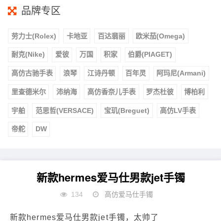
品牌专区
劳力士(Rolex)
卡地亚
百达翡丽
欧米茄(Omega)
耐克(Nike)
爱彼
万国
积家
伯爵(PIAGET)
高仿古驰手表
浪琴
江诗丹顿
百年灵
阿玛尼(Armani)
里查德米尔
沛纳海
高仿香奈儿手表
罗杰杜彼
博柏利
宇舶
范思哲(VERSACE)
宝玑(Breguet)
高仿LV手表
帝舵
DW
新款hermes爱马仕男款jet手镯
134
高仿爱马仕手镯
新款hermes爱马仕男款jet手镯，太帅了