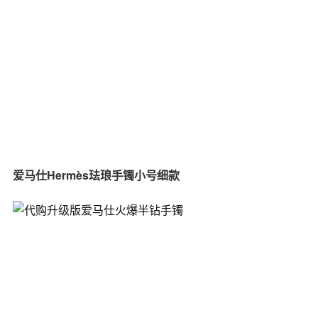
爱马仕Hermès珐琅手镯小号细款