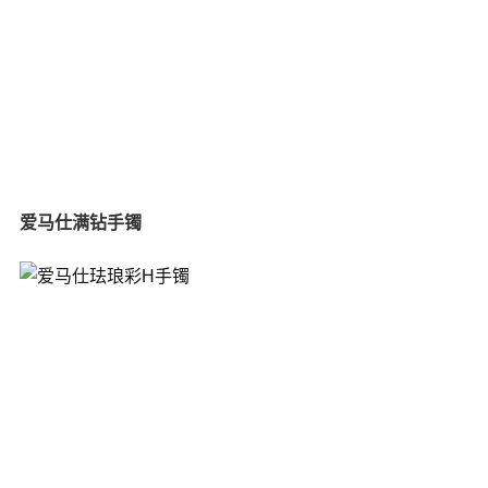
爱马仕满钻手镯