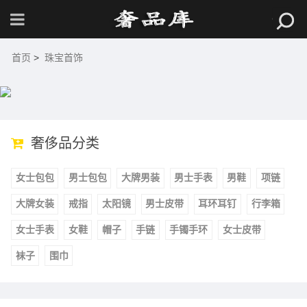
首页
>
珠宝首饰
奢侈品分类
女士包包
男士包包
大牌男装
男士手表
男鞋
项链
大牌女装
戒指
太阳镜
男士皮带
耳环耳钉
行李箱
女士手表
女鞋
帽子
手链
手镯手环
女士皮带
袜子
围巾