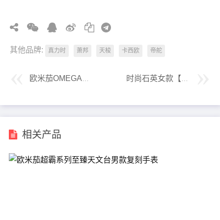
其他品牌:
真力时
萧邦
天梭
卡西欧
帝舵
欧米茄OMEGA全新“史努比奖”50周年纪念复刻腕表
时尚石英女款【欧米茄】复刻手表
相关产品