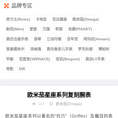
品牌专区
劳力士(Rolex)
卡地亚
百达翡丽
欧米茄(Omega)
耐克(Nike)
爱彼
万国
积家
伯爵(PIAGET)
高仿古驰手表
浪琴
江诗丹顿
百年灵
阿玛尼(Armani)
里查德米尔
沛纳海
高仿香奈儿手表
罗杰杜彼
博柏利
宇舶
范思哲(VERSACE)
宝玑(Breguet)
高仿LV手表
帝舵
DW
欧米茄星座系列复刻腕表
147
欧米茄(Omega)
欧米茄星座系列以著名的“托爪”（Griffes）及瞩目的表