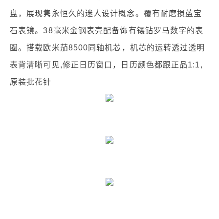
盘，展现隽永恒久的迷人设计概念。覆有耐磨损蓝宝
石表镜。38毫米金钢表壳配备饰有镶钻罗马数字的表
圈。搭载欧米茄8500同轴机芯，机芯的运转透过透明
表背清晰可见,修正日历窗口，日历颜色都跟正品1:1,
原装批花针