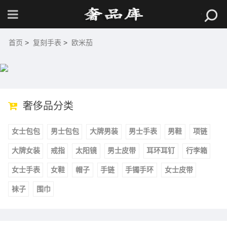
首页
>
复刻手表
>
欧米茄
奢侈品分类
女士包包
男士包包
大牌男装
男士手表
男鞋
项链
大牌女装
戒指
太阳镜
男士皮带
耳环耳钉
行李箱
女士手表
女鞋
帽子
手链
手镯手环
女士皮带
袜子
围巾