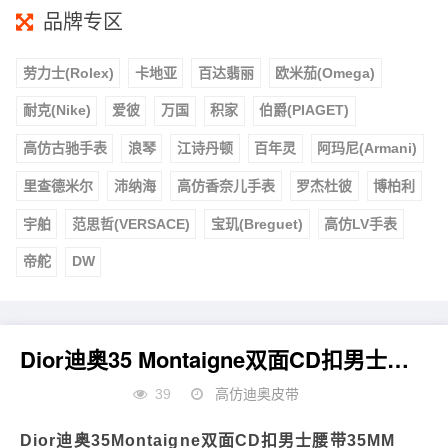
品牌专区
劳力士(Rolex)
卡地亚
百达翡丽
欧米茄(Omega)
耐克(Nike)
爱彼
万国
积家
伯爵(PIAGET)
高仿古驰手表
浪琴
江诗丹顿
百年灵
阿玛尼(Armani)
里查德米尔
沛纳海
高仿香奈儿手表
罗杰杜彼
博柏利
宇舶
范思哲(VERSACE)
宝玑(Breguet)
高仿LV手表
帝舵
DW
Dior迪奥35 Montaigne双面CD扣男士腰带
39
高仿迪奥皮带
Dior迪奥35Montaigne双面CD扣男士腰带35MM