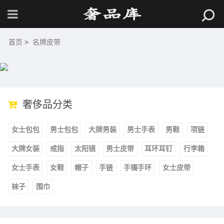
首页
>
名牌皮带
奢侈品分类
女士包包
男士包包
大牌男装
男士手表
男鞋
项链
大牌女装
戒指
太阳镜
男士皮带
耳环耳钉
行李箱
女士手表
女鞋
帽子
手链
手镯手环
女士皮带
袜子
围巾