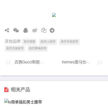
其他品牌:
菲拉格慕
高仿LV皮带
高仿芬迪皮带
高仿古驰皮带
高仿赛琳皮带
古驰Gucci新款真皮双扣两头礼盒皮带
hermes爱马仕-mini constance女士腰带
相关产品