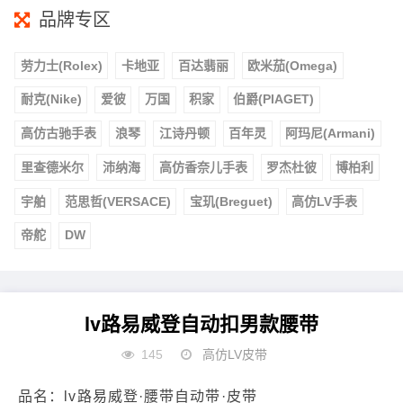
品牌专区
劳力士(Rolex)
卡地亚
百达翡丽
欧米茄(Omega)
耐克(Nike)
爱彼
万国
积家
伯爵(PIAGET)
高仿古驰手表
浪琴
江诗丹顿
百年灵
阿玛尼(Armani)
里查德米尔
沛纳海
高仿香奈儿手表
罗杰杜彼
博柏利
宇舶
范思哲(VERSACE)
宝玑(Breguet)
高仿LV手表
帝舵
DW
lv路易威登自动扣男款腰带
145
高仿LV皮带
品名：lv路易威登·腰带自动带·皮带