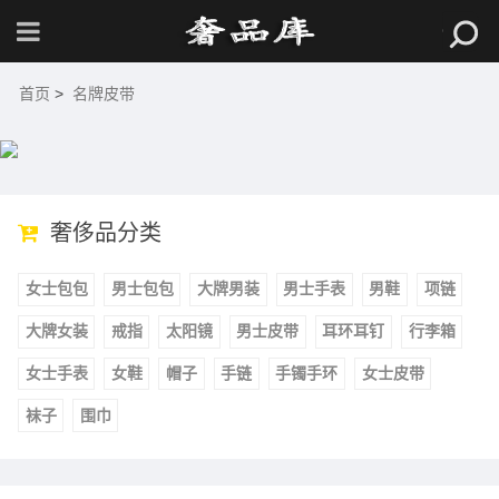
首页
>
名牌皮带
奢侈品分类
女士包包
男士包包
大牌男装
男士手表
男鞋
项链
大牌女装
戒指
太阳镜
男士皮带
耳环耳钉
行李箱
女士手表
女鞋
帽子
手链
手镯手环
女士皮带
袜子
围巾