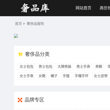
网站首页
高仿
首页
>
奢侈品服饰
奢侈品分类
女士包包
男士包包
大牌男装
男士手表
男鞋
女士手表
女鞋
帽子
手链
手镯手环
女士皮带
品牌专区