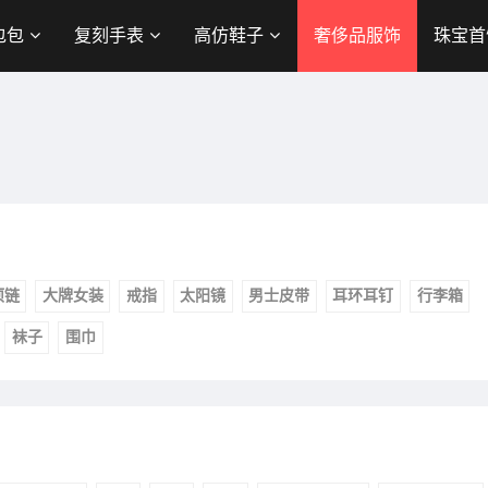
包包
复刻手表
高仿鞋子
奢侈品服饰
珠宝首
项链
大牌女装
戒指
太阳镜
男士皮带
耳环耳钉
行李箱
袜子
围巾