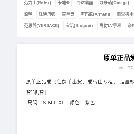
劳力士(Rolex)
卡地亚
百达翡丽
欧米茄(Omega)
浪琴
江诗丹顿
百年灵
阿玛尼(Armani)
里查德米
范思哲(VERSACE)
宝玑(Breguet)
高仿LV手表
帝
原单正品
177
原单正品爱马仕翻单出货，爱马仕专柜， 走量款
智][机智]
尺码：S M L XL 颜色：紫色