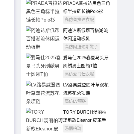
PRADA普拉达黑色三角
标半拉链长袖Polo衫
高仿普拉达衣服
阿迪达斯低帮百搭潮流
休闲运动板鞋
高仿阿迪达斯鞋子
爱马仕2025春夏马头牙
刷绣男士圆领T恤
高仿爱马仕衣服
LV路易威登四叶草双花
流苏花朵项链
高仿LV项链
TORY BURCH汤丽柏
琦新款Eleanor 皮革手
袋
汤丽柏琦