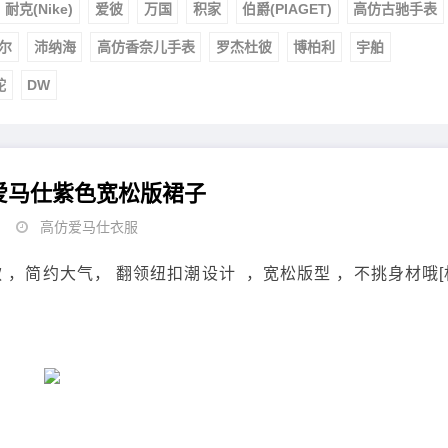
耐克(Nike)
爱彼
万国
积家
伯爵(PIAGET)
高仿古驰手表
尔
沛纳海
高仿香奈儿手表
罗杰杜彼
博柏利
宇舶
舵
DW
爱马仕紫色宽松版裙子
高仿爱马仕衣服
 ，简约大气， 翻领纽扣潮设计 ，宽松版型 ，不挑身材哦[