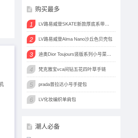
购买最多
1
LV路易威登SKATE新款厚底系带运动鞋
2
LV路易威登Alma Nano沙丘色贝壳包
3
迪奥Dior Toujours竖版系列小号菜篮子包
4
梵克雅宝vca间钻五花四叶草手链
5
机
prada普拉达小号手提包
6
LV化妆编织单肩包
潮人必备