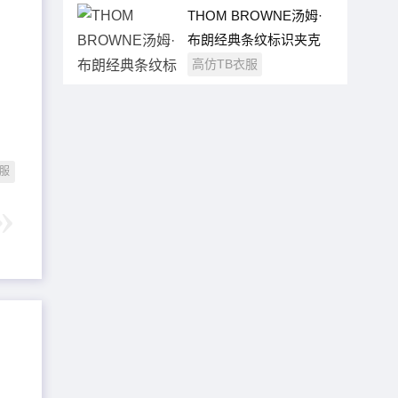
THOM BROWNE汤姆·
布朗经典条纹标识夹克
外套
高仿TB衣服
服