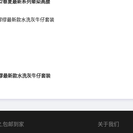
2022春夏最新系列晕染高腰
/缪缪最新款水洗灰牛仔套装
,包邮到家
关于我们