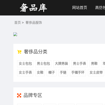
网站首页
高仿
首页
>
奢侈品服饰
奢侈品分类
女士包包
男士包包
大牌男装
男士手表
男鞋
女士手表
女鞋
帽子
手链
手镯手环
女士皮带
品牌专区