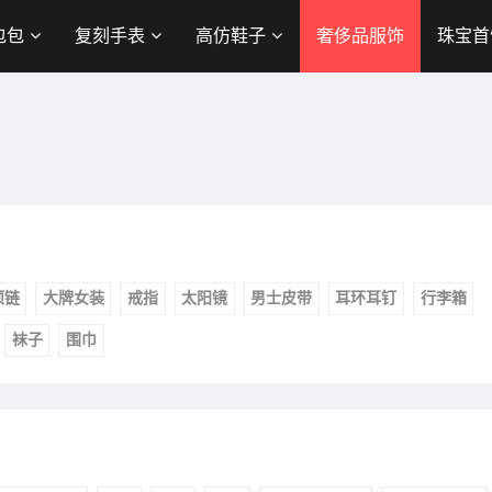
包包
复刻手表
高仿鞋子
奢侈品服饰
珠宝首
项链
大牌女装
戒指
太阳镜
男士皮带
耳环耳钉
行李箱
袜子
围巾