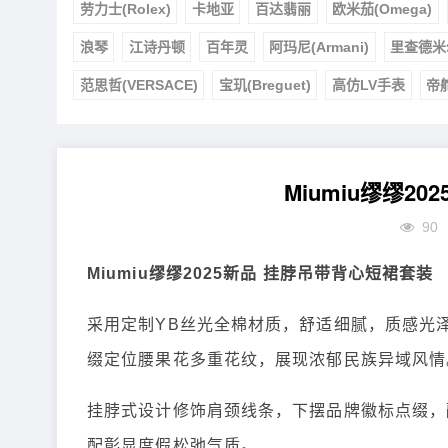
劳力士(Rolex)
卡地亚
百达翡丽
欧米茄(Omega)
浪琴
江诗丹顿
百年灵
阿玛尼(Armani)
里查德米
范思哲(VERSACE)
宝玑(Breguet)
高仿LV手表
帝
Miumiu缪缪2
90
Miumiu缪缪2025新品 挂脖吊带背心短裙套装
采用定制YB丝光全棉材质，舒适细腻，质感光
缀定位腰果花多重花纹，展现浓郁民族异域风情
挂脖式设计修饰肩颈线条，下摆品牌徽标点缀，
配彰显度假松弛气质。