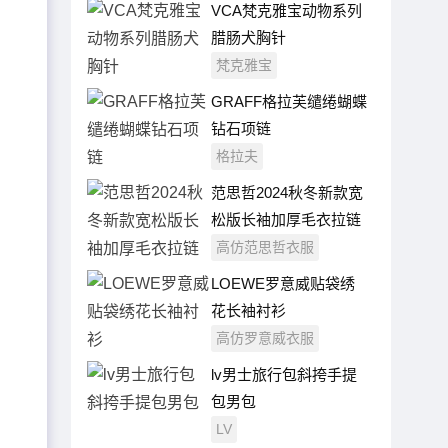
VCA梵克雅宝动物系列
腊肠犬胸针
梵克雅宝
GRAFF格拉芙缱绻蝴蝶
钻石项链
格拉夫
范思哲2024秋冬新款宽
松版长袖加厚毛衣拉链
外套
高仿范思哲衣服
LOEWE罗意威贴袋绣
花长袖衬衫
高仿罗意威衣服
lv男士旅行包斜挎手提
包男包
LV