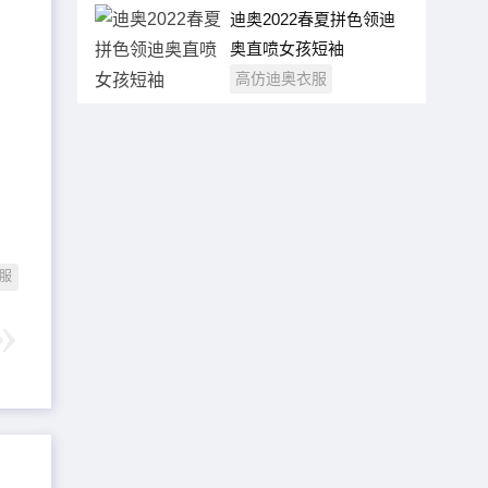
迪奥2022春夏拼色领迪
奥直喷女孩短袖
高仿迪奥衣服
服