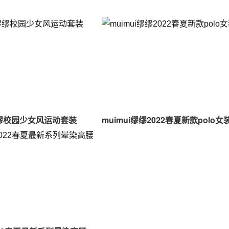
u缪缪校园少女风运动套装
muimui缪缪2022春夏新款polo女