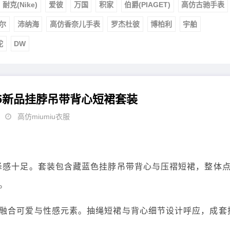
耐克(Nike)
爱彼
万国
积家
伯爵(PIAGET)
高仿古驰手表
尔
沛纳海
高仿香奈儿手表
罗杰杜彼
博柏利
宇舶
舵
DW
025新品挂脖吊带背心短裙套装
高仿miumiu衣服
泽感十足。套装包含藏蓝色挂脖吊带背心与压褶短裙，整体
。
融合可爱与性感元素。抽绳短裙与背心细节设计呼应，成套