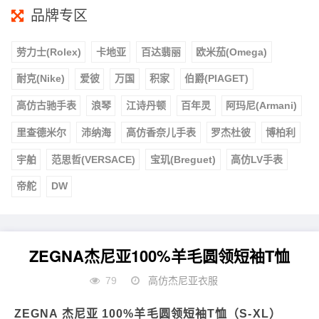
品牌专区
劳力士(Rolex)
卡地亚
百达翡丽
欧米茄(Omega)
耐克(Nike)
爱彼
万国
积家
伯爵(PIAGET)
高仿古驰手表
浪琴
江诗丹顿
百年灵
阿玛尼(Armani)
里查德米尔
沛纳海
高仿香奈儿手表
罗杰杜彼
博柏利
宇舶
范思哲(VERSACE)
宝玑(Breguet)
高仿LV手表
帝舵
DW
ZEGNA杰尼亚100%羊毛圆领短袖T恤
79
高仿杰尼亚衣服
ZEGNA 杰尼亚 100%羊毛圆领短袖T恤（S-XL）