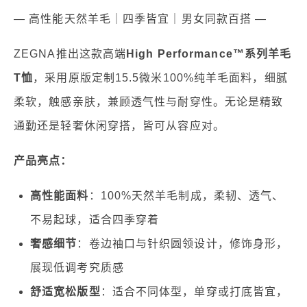
— 高性能天然羊毛｜四季皆宜｜男女同款百搭 —
ZEGNA推出这款高端
High Performance™系列羊毛
T恤
，采用原版定制15.5微米100%纯羊毛面料，细腻
柔软，触感亲肤，兼顾透气性与耐穿性。无论是精致
通勤还是轻奢休闲穿搭，皆可从容应对。
产品亮点：
高性能面料
：100%天然羊毛制成，柔韧、透气、
不易起球，适合四季穿着
奢感细节
：卷边袖口与针织圆领设计，修饰身形，
展现低调考究质感
舒适宽松版型
：适合不同体型，单穿或打底皆宜，