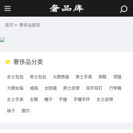
首页
>
奢侈品服饰
奢侈品分类
女士包包
男士包包
大牌男装
男士手表
男鞋
项链
大牌女装
戒指
太阳镜
男士皮带
耳环耳钉
行李箱
女士手表
女鞋
帽子
手链
手镯手环
女士皮带
袜子
围巾