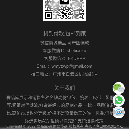
货到付款,包邮到家
微信商城选品,可带图选款
客服微信1：shebiaoku
客服微信2：FKDPPP
Email：wmyzwp@gmail.com
档口地址：广州市白云区机场路1号
关于我们
奢品库展示和销售各种名牌高仿包包、腕表、皮带、鞋服首饰
等.紧跟时代潮流,打造最经典的复刻产品,一比一品质追求性价
比.高仿市场也分等级,价格不是衡量做工的唯一标准,但是可以
筛选劣质A货.拒绝以次充好,支持退换政策.
Copyright © 2022 奢品库-高仿奢侈品 版权所有
粤ICP 备19850201号-1