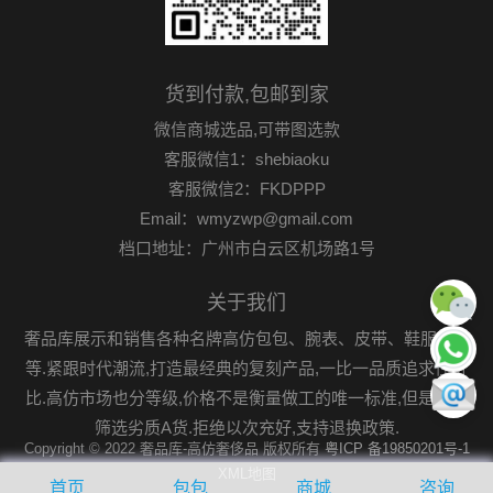
货到付款,包邮到家
微信商城选品,可带图选款
客服微信1：shebiaoku
客服微信2：FKDPPP
Email：wmyzwp@gmail.com
档口地址：广州市白云区机场路1号
关于我们
奢品库展示和销售各种名牌高仿包包、腕表、皮带、鞋服首饰
等.紧跟时代潮流,打造最经典的复刻产品,一比一品质追求性价
比.高仿市场也分等级,价格不是衡量做工的唯一标准,但是可以
筛选劣质A货.拒绝以次充好,支持退换政策.
Copyright © 2022 奢品库-高仿奢侈品 版权所有
粤ICP 备19850201号-1
XML地图
首页
包包
商城
咨询