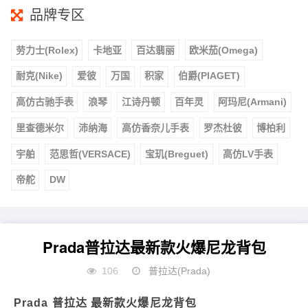
品牌专区
劳力士(Rolex)
卡地亚
百达翡丽
欧米茄(Omega)
耐克(Nike)
爱彼
万国
积家
伯爵(PIAGET)
高仿古驰手表
浪琴
江诗丹顿
百年灵
阿玛尼(Armani)
里查德米尔
沛纳海
高仿香奈儿手表
罗杰杜彼
博柏利
宇舶
范思哲(VERSACE)
宝玑(Breguet)
高仿LV手表
帝舵
DW
Prada普拉达最新款火爆尼龙背包
106
普拉达(Prada)
Prada 普拉达 最新款火爆尼龙背包