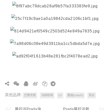
其他品牌:
巴黎世家
汤丽柏琦
LV
蔻驰(coach)
芙拉
普拉达Prada油腊皮小邮差包
Prada普拉达新款尼龙保龄球包进口小牛皮包边时尚手提包