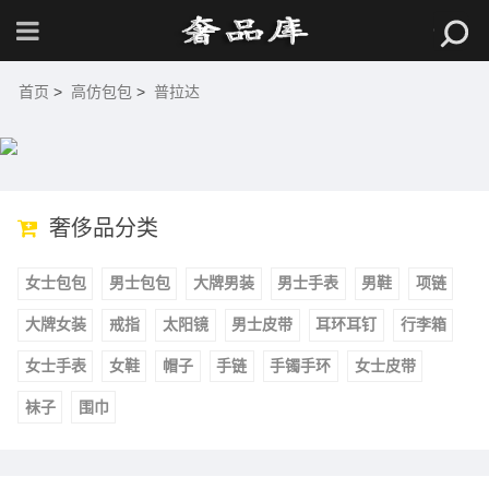
首页
>
高仿包包
>
普拉达
奢侈品分类
女士包包
男士包包
大牌男装
男士手表
男鞋
项链
大牌女装
戒指
太阳镜
男士皮带
耳环耳钉
行李箱
女士手表
女鞋
帽子
手链
手镯手环
女士皮带
袜子
围巾