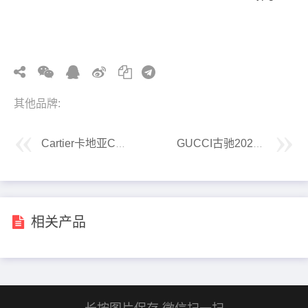
其他品牌:
Cartier卡地亚CT0522S太阳镜
GUCCI古驰2025早秋GG尼龙双G刺绣棒球帽
相关产品