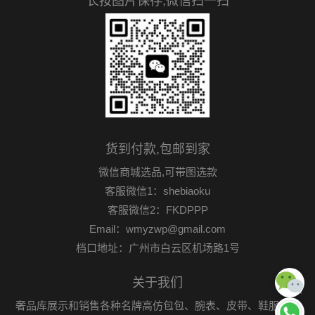
长按图片保存,微信扫一扫
货到付款,包邮到家
微信商城选品,可带图选款
客服微信1：shebiaoku
客服微信2：FKDPPP
Email：wmyzwp@gmail.com
档口地址：广州市白云区机场路1号
关于我们
奢品库展示和销售各种名牌高仿包包、腕表、皮带、鞋服首饰