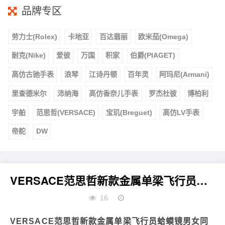
品牌专区
劳力士(Rolex)
卡地亚
百达翡丽
欧米茄(Omega)
耐克(Nike)
爱彼
万国
积家
伯爵(PIAGET)
高仿古驰手表
浪琴
江诗丹顿
百年灵
阿玛尼(Armani)
里查德米尔
沛纳海
高仿香奈儿手表
罗杰杜彼
博柏利
宇舶
范思哲(VERSACE)
宝玑(Breguet)
高仿LV手表
帝舵
DW
VERSACE范思哲新款金属单梁飞行员蛤蟆镜男女同款时尚潮流太阳镜
16
VERSACE范思哲新款金属单梁飞行员蛤蟆镜
男女同