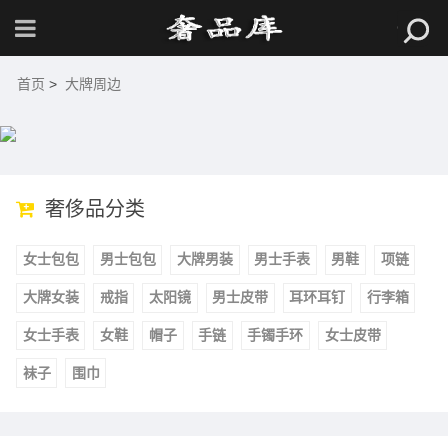
首页
>
大牌周边
奢侈品分类
女士包包
男士包包
大牌男装
男士手表
男鞋
项链
大牌女装
戒指
太阳镜
男士皮带
耳环耳钉
行李箱
女士手表
女鞋
帽子
手链
手镯手环
女士皮带
袜子
围巾