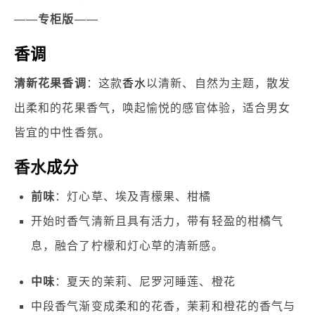
——
专柜版
——
香调
清新花果香调
：这款
香水
以清新、自然为主题，散发
出柔和的花果香气，唤起愉悦的感官体验，适合男女
皆宜的中性香氛。
香水
成分
前味
：灯心草、埃及青檬果、柑橘
开始时香气清新且具有活力，带有轻盈的柑橘气
息，融合了柠檬和灯心草的清新感。
中味
：夏天的茉莉、尼罗河睡莲、橙花
中段香气渐变成柔和的花香，茉莉和橙花的香气与