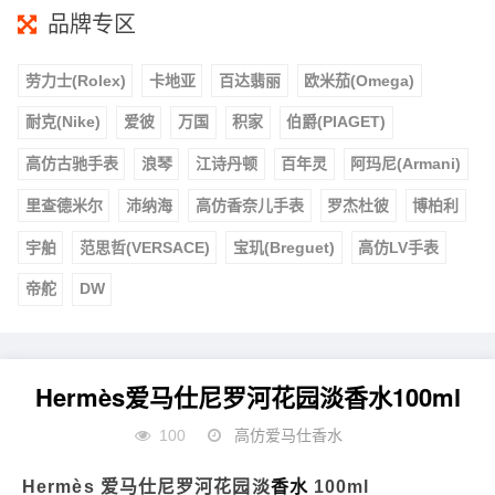
品牌专区
劳力士(Rolex)
卡地亚
百达翡丽
欧米茄(Omega)
耐克(Nike)
爱彼
万国
积家
伯爵(PIAGET)
高仿古驰手表
浪琴
江诗丹顿
百年灵
阿玛尼(Armani)
里查德米尔
沛纳海
高仿香奈儿手表
罗杰杜彼
博柏利
宇舶
范思哲(VERSACE)
宝玑(Breguet)
高仿LV手表
帝舵
DW
Hermès爱马仕尼罗河花园淡香水100ml
100
高仿爱马仕香水
Hermès 爱马仕尼罗河花园淡
香水
100ml