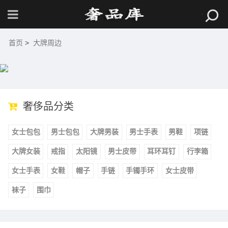
首页
>
大牌周边
奢侈品分类
女士包包
男士包包
大牌男装
男士手表
男鞋
项链
大牌女装
戒指
太阳镜
男士皮带
耳环耳钉
行李箱
女士手表
女鞋
帽子
手链
手镯手环
女士皮带
袜子
围巾