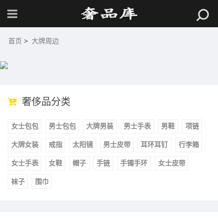
首页
>
大牌周边
奢侈品分类
女士包包
男士包包
大牌男装
男士手表
男鞋
项链
大牌女装
戒指
太阳镜
男士皮带
耳环耳钉
行李箱
女士手表
女鞋
帽子
手链
手镯手环
女士皮带
袜子
围巾