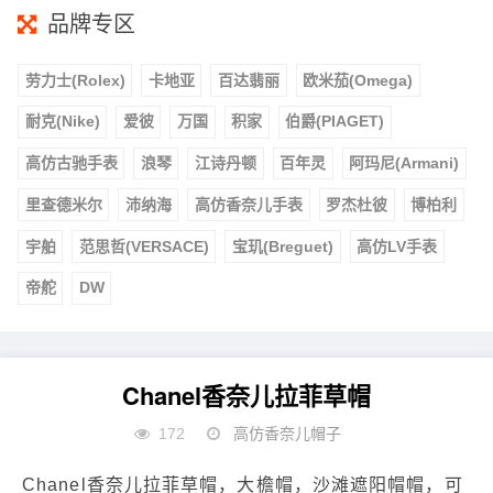
品牌专区
劳力士(Rolex)
卡地亚
百达翡丽
欧米茄(Omega)
耐克(Nike)
爱彼
万国
积家
伯爵(PIAGET)
高仿古驰手表
浪琴
江诗丹顿
百年灵
阿玛尼(Armani)
里查德米尔
沛纳海
高仿香奈儿手表
罗杰杜彼
博柏利
宇舶
范思哲(VERSACE)
宝玑(Breguet)
高仿LV手表
帝舵
DW
Chanel香奈儿拉菲草帽
172
高仿香奈儿帽子
Chanel香奈儿拉菲草帽，大檐帽，沙滩遮阳帽帽，可