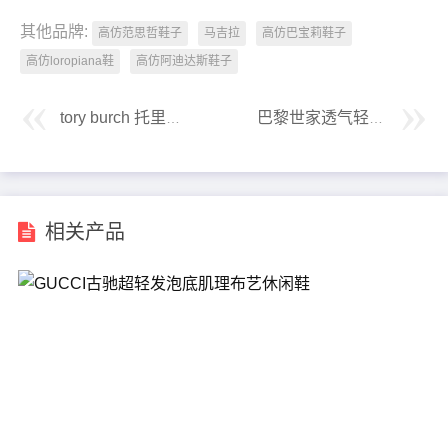
其他品牌:
高仿范思哲鞋子
马吉拉
高仿巴宝莉鞋子
高仿loropiana鞋
高仿阿迪达斯鞋子
tory burch 托里伯奇漆皮系列经典时尚平底夹趾凉鞋
巴黎世家透气轻型老爹鞋
相关产品