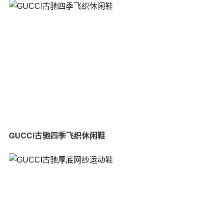
GUCCl古驰四季飞织休闲鞋