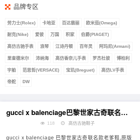
品牌专区
劳力士(Rolex)
卡地亚
百达翡丽
欧米茄(Omega)
耐克(Nike)
爱彼
万国
积家
伯爵(PIAGET)
高仿古驰手表
浪琴
江诗丹顿
百年灵
阿玛尼(Armani)
里查德米尔
沛纳海
高仿香奈儿手表
罗杰杜彼
博柏利
宇舶
范思哲(VERSACE)
宝玑(Breguet)
高仿LV手表
帝舵
DW
gucci x balenciage巴黎世家古奇联名款老爹鞋
118
高仿古驰鞋子
gucci x balenciage 巴黎世家古奇联名款老爹鞋,原版