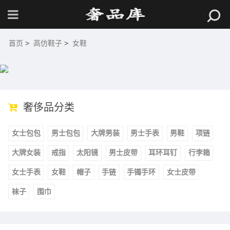
首页
>
高仿鞋子
>
女鞋
奢侈品分类
女士包包
男士包包
大牌男装
男士手表
男鞋
项链
大牌女装
戒指
太阳镜
男士皮带
耳环耳钉
行李箱
女士手表
女鞋
帽子
手链
手镯手环
女士皮带
袜子
围巾