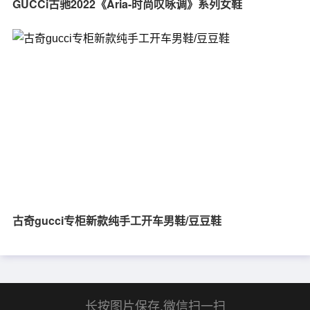
GUCCi古驰2022《Aria-时尚叹咏调》系列女鞋
古奇gucci专柜新款纯手工开车男鞋/豆豆鞋
长按图片保存,微信扫一扫