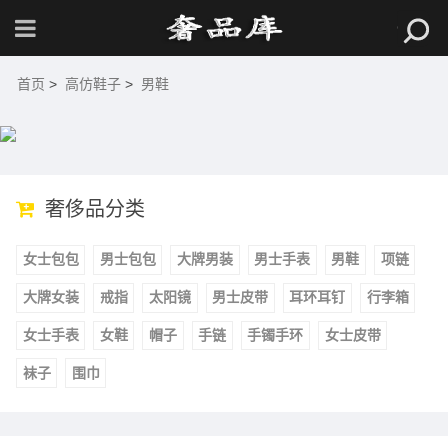
首页
>
高仿鞋子
>
男鞋
奢侈品分类
女士包包
男士包包
大牌男装
男士手表
男鞋
项链
大牌女装
戒指
太阳镜
男士皮带
耳环耳钉
行李箱
女士手表
女鞋
帽子
手链
手镯手环
女士皮带
袜子
围巾