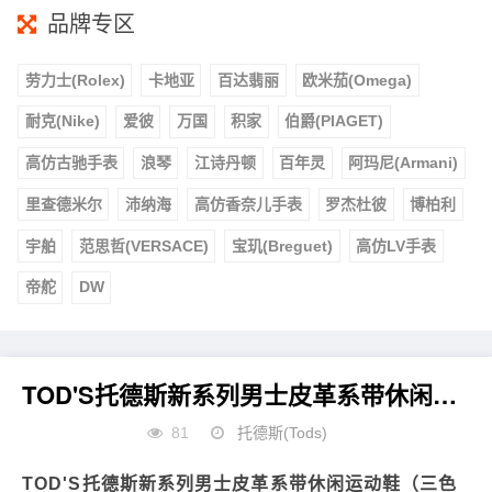
品牌专区
劳力士(Rolex)
卡地亚
百达翡丽
欧米茄(Omega)
耐克(Nike)
爱彼
万国
积家
伯爵(PIAGET)
高仿古驰手表
浪琴
江诗丹顿
百年灵
阿玛尼(Armani)
里查德米尔
沛纳海
高仿香奈儿手表
罗杰杜彼
博柏利
宇舶
范思哲(VERSACE)
宝玑(Breguet)
高仿LV手表
帝舵
DW
TOD'S托德斯新系列男士皮革系带休闲运动鞋
81
托德斯(Tods)
TOD'S托德斯新系列男士皮革系带休闲运动鞋（三色