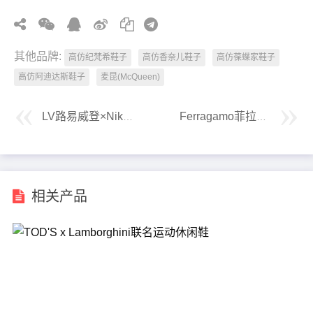
其他品牌:
高仿纪梵希鞋子
高仿香奈儿鞋子
高仿葆蝶家鞋子
高仿阿迪达斯鞋子
麦昆(McQueen)
LV路易威登×Nike联名款拼接运动鞋
Ferragamo菲拉格慕新款男士商务休闲牛津皮鞋
相关产品