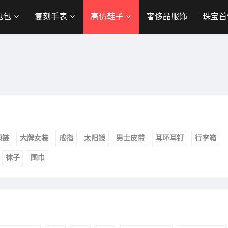
包包
复刻手表
高仿鞋子
奢侈品服饰
珠宝首
项链
大牌女装
戒指
太阳镜
男士皮带
耳环耳钉
行李箱
袜子
围巾