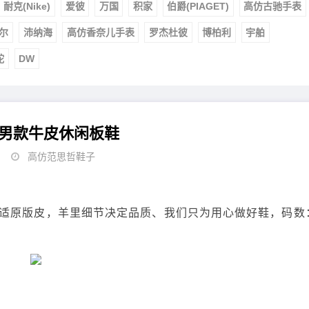
耐克(Nike)
爱彼
万国
积家
伯爵(PIAGET)
高仿古驰手表
尔
沛纳海
高仿香奈儿手表
罗杰杜彼
博柏利
宇舶
舵
DW
男款牛皮休闲板鞋
高仿范思哲鞋子
适原版皮，羊里细节决定品质、我们只为用心做好鞋，码数