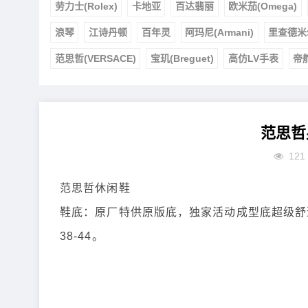
劳力士(Rolex)
卡地亚
百达翡丽
欧米茄(Omega)
浪琴
江诗丹顿
百年灵
阿玛尼(Armani)
里查德米
范思哲(VERSACE)
宝玑(Breguet)
高仿LV手表
帝
范思哲
121
范思哲休闲鞋
鞋底：原厂特供原版底，独家活动成型底超级舒
38-44。