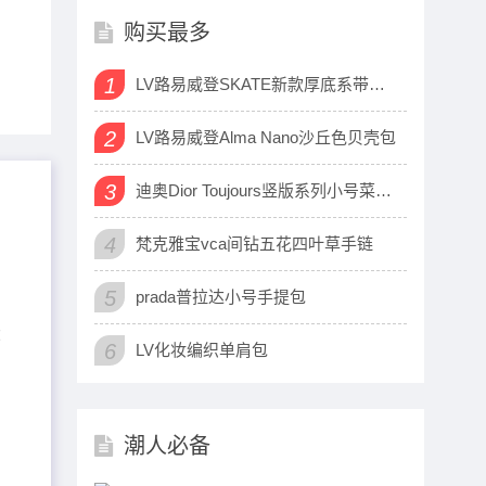
购买最多
1
LV路易威登SKATE新款厚底系带运动鞋
2
LV路易威登Alma Nano沙丘色贝壳包
3
迪奥Dior Toujours竖版系列小号菜篮子包
4
梵克雅宝vca间钻五花四叶草手链
5
prada普拉达小号手提包
：
6
LV化妆编织单肩包
潮人必备