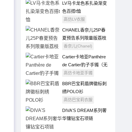
LV马卡龙色系扎染渐变
色百搭t恤
高仿LV衣服
CHANEL香奈儿25P春
夏预告系列限量版荔枝
皮风琴包
香奈儿(Chanel)
Cartier卡地亚Panthère
de Cartier豹子手镯（无
钻版本）
高仿卡地亚手镯
BBR巴宝莉盾牌徽标刺
绣POLO衫
高仿巴宝莉衣服
DIVA'S DREAM系列奢
华镶钻宝石项链