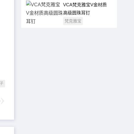
VCA梵克雅宝V金材质
高级圆珠耳钉
梵克雅宝
子