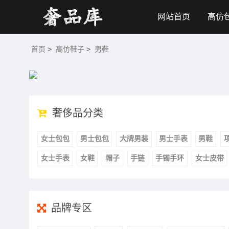
网站首页
高仿
首页
>
高仿鞋子
>
男鞋
奢侈品分类
女士包包
男士包包
大牌男装
男士手表
男鞋
女士手表
女鞋
帽子
手链
手镯手环
女士皮带
品牌专区