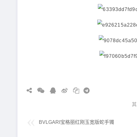
其
BVLGARI宝格丽红刚玉宽版蛇手镯