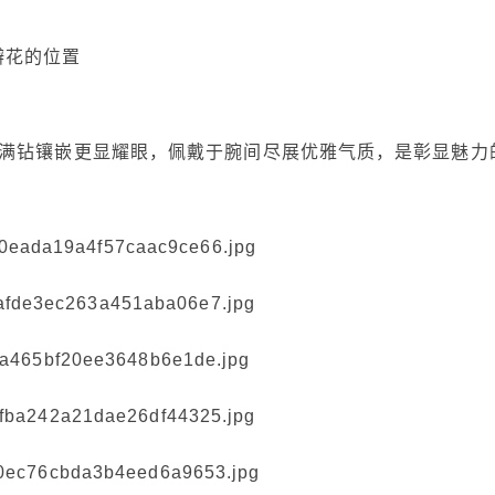
瓣花的位置
满钻镶嵌更显耀眼，佩戴于腕间尽展优雅气质，是彰显魅力