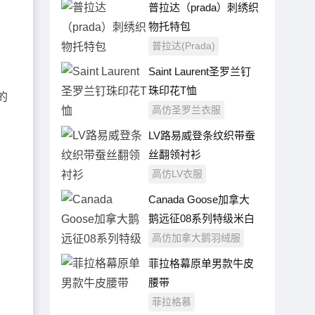
普拉达（prada）刺绣织
物托特包
普拉达(Prada)
Saint Laurent圣罗兰钉
珠印花T恤
的
高仿圣罗兰衣服
LV路易威登条纹织带蚕
丝翻领衬衫
高仿LV衣服
Canada Goose加拿大
鹅远征08系列特级米白
色羽绒服（男女同款）
高仿加拿大鹅羽绒服
菲拉格幕原单男款牛皮
腰带
菲拉格慕