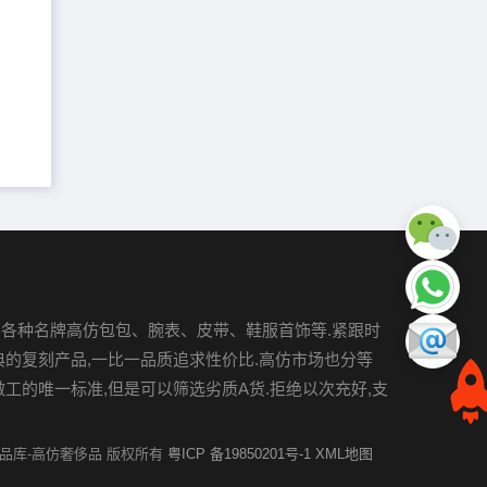
各种名牌高仿包包、腕表、皮带、鞋服首饰等.紧跟时
典的复刻产品,一比一品质追求性价比.高仿市场也分等
做工的唯一标准,但是可以筛选劣质A货.拒绝以次充好,支
022 奢品库-高仿奢侈品 版权所有
粤ICP 备19850201号-1
XML地图