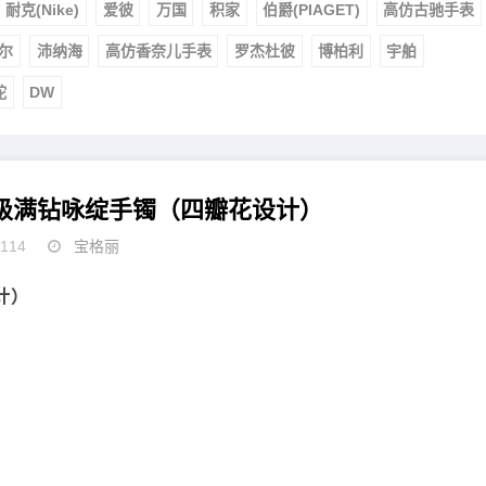
耐克(Nike)
爱彼
万国
积家
伯爵(PIAGET)
高仿古驰手表
尔
沛纳海
高仿香奈儿手表
罗杰杜彼
博柏利
宇舶
舵
DW
丽高级满钻咏绽手镯（四瓣花设计）
114
宝格丽
计）