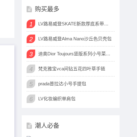
购买最多
1
LV路易威登SKATE新款厚底系带运动鞋
2
LV路易威登Alma Nano沙丘色贝壳包
3
迪奥Dior Toujours竖版系列小号菜篮子包
4
梵克雅宝vca间钻五花四叶草手链
5
prada普拉达小号手提包
6
LV化妆编织单肩包
潮人必备