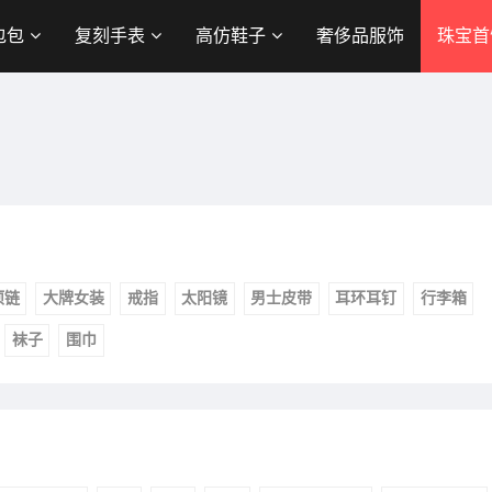
包包
复刻手表
高仿鞋子
奢侈品服饰
珠宝首
项链
大牌女装
戒指
太阳镜
男士皮带
耳环耳钉
行李箱
袜子
围巾