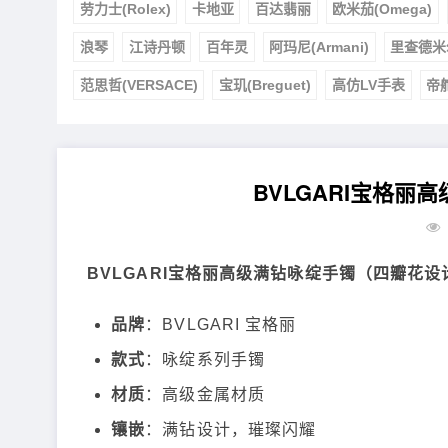
劳力士(Rolex)
卡地亚
百达翡丽
欧米茄(Omega)
浪琴
江诗丹顿
百年灵
阿玛尼(Armani)
里查德米
范思哲(VERSACE)
宝玑(Breguet)
高仿LV手表
帝
BVLGARI宝格
BVLGARI宝格丽高级满钻咏绽手镯（四瓣花设
品牌
：BVLGARI 宝格丽
款式
：咏绽系列手镯
材质
：高级金属材质
镶嵌
：满钻设计，璀璨闪耀