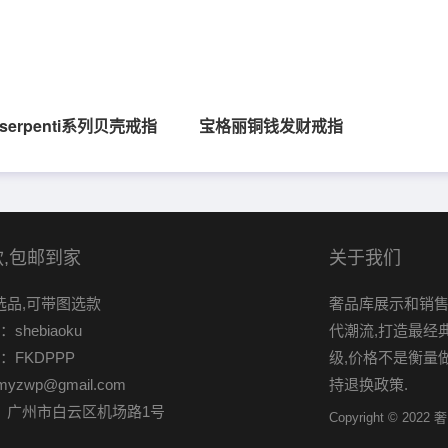
erpenti系列贝壳戒指
宝格丽铜钱发财戒指
,包邮到家
关于我们
选品,可带图选款
奢品库展示和销售
shebiaoku
代潮流,打造最经
：FKDPPP
级,价格不是衡量
myzwp@gmail.com
持退换政策.
：广州市白云区机场路1号
Copyright © 2