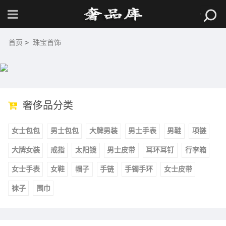
首页
>
珠宝首饰
奢侈品分类
女士包包
男士包包
大牌男装
男士手表
男鞋
项链
大牌女装
戒指
太阳镜
男士皮带
耳环耳钉
行李箱
女士手表
女鞋
帽子
手链
手镯手环
女士皮带
袜子
围巾