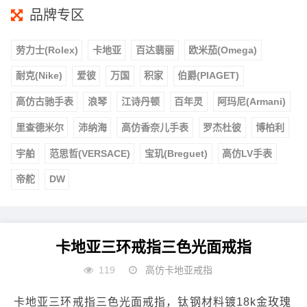
品牌专区
劳力士(Rolex)
卡地亚
百达翡丽
欧米茄(Omega)
耐克(Nike)
爱彼
万国
积家
伯爵(PIAGET)
高仿古驰手表
浪琴
江诗丹顿
百年灵
阿玛尼(Armani)
里查德米尔
沛纳海
高仿香奈儿手表
罗杰杜彼
博柏利
宇舶
范思哲(VERSACE)
宝玑(Breguet)
高仿LV手表
帝舵
DW
卡地亚三环戒指三色光面戒指
119
高仿卡地亚戒指
卡地亚三环戒指三色光面戒指，钛钢材料镀18k金玫瑰