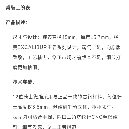
桌骑士腕表
产品描述：
尺寸与设计
：腕表直径45mm，厚度15.7mm，经
典EXCALIBUR王者系列设计，霸气十足，向原版
致敬，工艺精湛，修正市场之前版本不足，细节打
磨更加精细。
技术突破
：
12位骑士微雕采用与正品一致的古铜材料，每位骑
士高度仅6.5mm，但雕刻生动立体，栩栩如生。
表壳圆润贴合手腕，圈口三角坑纹经CNC精密雕
刻，细节考究，尽显王者风范。