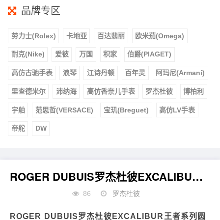
品牌专区
劳力士(Rolex)
卡地亚
百达翡丽
欧米茄(Omega)
耐克(Nike)
爱彼
万国
积家
伯爵(PIAGET)
高仿古驰手表
浪琴
江诗丹顿
百年灵
阿玛尼(Armani)
里查德米尔
沛纳海
高仿香奈儿手表
罗杰杜彼
博柏利
宇舶
范思哲(VERSACE)
宝玑(Breguet)
高仿LV手表
帝舵
DW
ROGER DUBUIS罗杰杜彼EXCALIBUR王者系列圆桌骑士腕表
86
罗杰杜彼
ROGER DUBUIS罗杰杜彼EXCALIBUR王者系列圆