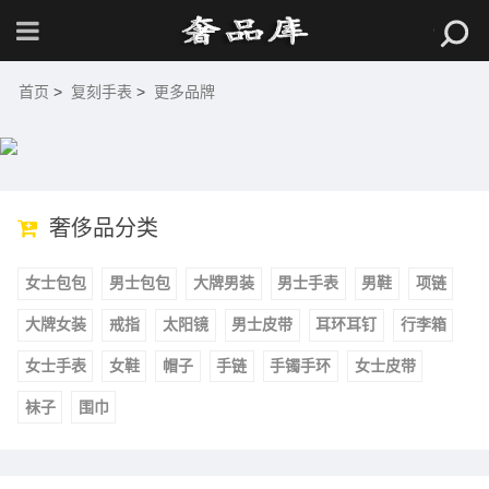
首页
>
复刻手表
>
更多品牌
奢侈品分类
女士包包
男士包包
大牌男装
男士手表
男鞋
项链
大牌女装
戒指
太阳镜
男士皮带
耳环耳钉
行李箱
女士手表
女鞋
帽子
手链
手镯手环
女士皮带
袜子
围巾