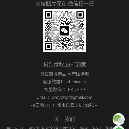
长按图片保存,微信扫一扫
货到付款,包邮到家
微信商城选品,可带图选款
客服微信1：shebiaoku
客服微信2：FKDPPP
Email：wmyzwp@gmail.com
档口地址：广州市白云区机场路1号
关于我们
奢品库展示和销售各种名牌高仿包包、腕表、皮带、鞋服首饰