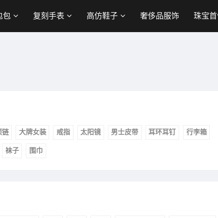
包包
复刻手表
高仿鞋子
奢侈品服饰
珠宝首
项链
大牌女装
戒指
太阳镜
男士皮带
耳环耳钉
行李箱
袜子
围巾