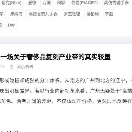
耐克(Nike)
爱彼
万国
积家
伯爵(PIAGET)
高仿古驰手表
尔
沛纳海
高仿香奈儿手表
罗杰杜彼
博柏利
宇舶
舵
DW
：一场关于奢侈品复刻产业带的真实较量
99
高仿包包
形成隐秘却成熟的分工体系。从南方的广州到北方的辽宁，
现出明显差异。若以行业内部视角来看，广州无疑处于“高
充角色。两者之间的差距，不仅体现在价格，更深层地反映