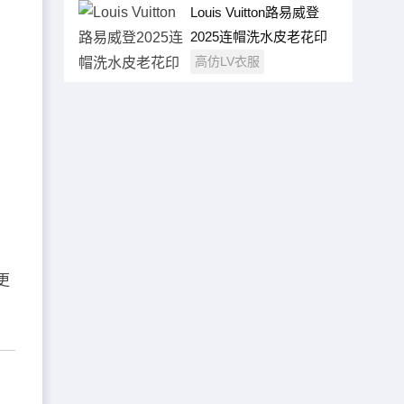
Louis Vuitton路易威登
2025连帽洗水皮老花印
花拉链皮衣外套
高仿LV衣服
更