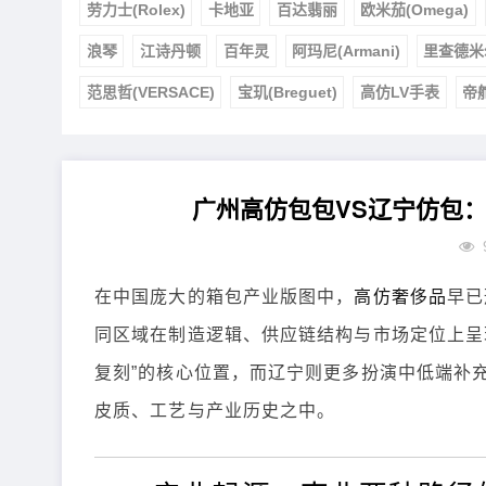
劳力士(Rolex)
卡地亚
百达翡丽
欧米茄(Omega)
浪琴
江诗丹顿
百年灵
阿玛尼(Armani)
里查德米
范思哲(VERSACE)
宝玑(Breguet)
高仿LV手表
帝
广州高仿包包VS辽宁仿包
在中国庞大的箱包产业版图中，
高仿奢侈品
早已
同区域在制造逻辑、供应链结构与市场定位上呈
复刻”的核心位置，而辽宁则更多扮演中低端补
皮质、工艺与产业历史之中。