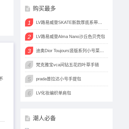
购买最多
1
LV路易威登SKATE新款厚底系带运动鞋
2
LV路易威登Alma Nano沙丘色贝壳包
3
迪奥Dior Toujours竖版系列小号菜篮子包
4
梵克雅宝vca间钻五花四叶草手链
5
不
prada普拉达小号手提包
端
6
LV化妆编织单肩包
在
潮人必备