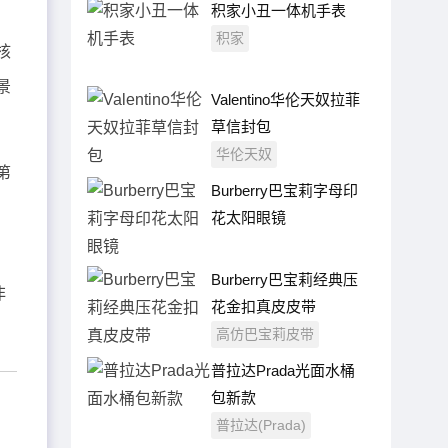
积家小丑一体机手表
积家
核
景
Valentino华伦天奴拉菲
草信封包
华伦天奴
第
Burberry巴宝莉字母印
花太阳眼镜
Burberry巴宝莉经典压
非
花金扣真皮皮带
高仿巴宝莉皮带
普拉达Prada光面水桶
包新款
普拉达(Prada)